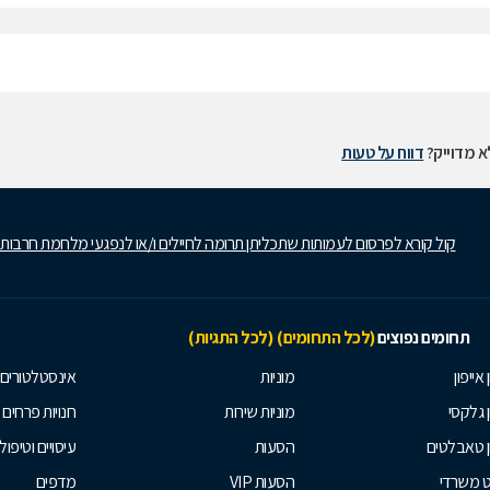
 מדוייק?
דווח על טעות
קול קורא לפרסום לעמותות שתכליתן תרומה לחיילים ו/או לנפגעי מלחמת חרבות
תחומים נפוצים
(לכל התחומים)
(לכל התגיות)
 אייפון
מוניות
אינסטלטורים
ן גלקסי
מוניות שירות
חנויות פרחים
ן טאבלטים
הסעות
עיסויים וטיפולי
ט משרדי
הסעות VIP
מדפים