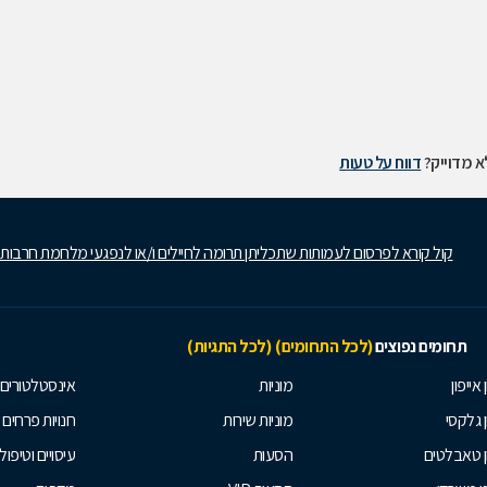
 מדוייק?
דווח על טעות
קול קורא לפרסום לעמותות שתכליתן תרומה לחיילים ו/או לנפגעי מלחמת חרבות
תחומים נפוצים
(לכל התחומים)
(לכל התגיות)
 אייפון
מוניות
אינסטלטורים
ן גלקסי
מוניות שירות
חנויות פרחים
ן טאבלטים
הסעות
עיסויים וטיפולי