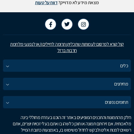
מצאת מידע לא מדוייק?
דווח על טעות
קול קורא לפרסום לעמותות שתכליתן תרומה לחיילים ו/או לנפגעי מלחמת
חרבות ברזל
כלים
מחירונים
תחומים נפוצים
חלק מהתמונות והתכנים המופיעים באתר זה הוכנו בעזרת מחוללי בינה
מלאכותית. אם זיהיתם תמונה או תוכן כלשהו בו אתם בעלי זכויות יוצרים, אתם
רשאים לפנות אלינו ולבקש לחדול משימוש בו, באמצעות כתובת המייל