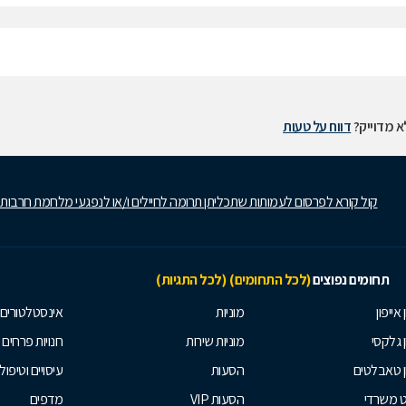
 מדוייק?
דווח על טעות
קול קורא לפרסום לעמותות שתכליתן תרומה לחיילים ו/או לנפגעי מלחמת חרבות
תחומים נפוצים
(לכל התחומים)
(לכל התגיות)
 אייפון
מוניות
אינסטלטורים
ן גלקסי
מוניות שירות
חנויות פרחים
ן טאבלטים
הסעות
עיסויים וטיפולי
ט משרדי
הסעות VIP
מדפים