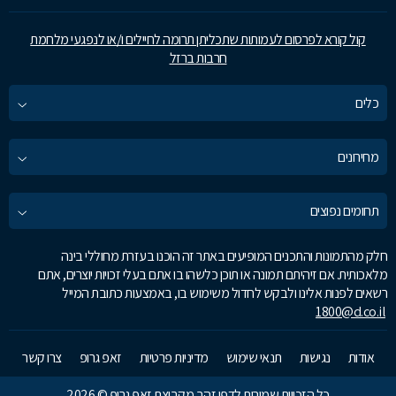
קול קורא לפרסום לעמותות שתכליתן תרומה לחיילים ו/או לנפגעי מלחמת
חרבות ברזל
כלים
מחירונים
תחומים נפוצים
חלק מהתמונות והתכנים המופיעים באתר זה הוכנו בעזרת מחוללי בינה
מלאכותית. אם זיהיתם תמונה או תוכן כלשהו בו אתם בעלי זכויות יוצרים, אתם
רשאים לפנות אלינו ולבקש לחדול משימוש בו, באמצעות כתובת המייל
1800@d.co.il
אודות
נגישות
תנאי שימוש
מדיניות פרטיות
זאפ גרופ
צרו קשר
כל הזכויות שמורות לדפי זהב מקבוצת זאפ גרופ © 2026