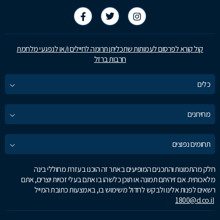
קול קורא לפרסום לעמותות שתכליתן תרומה לחיילים ו/או לנפגעי מלחמת
חרבות ברזל
כלים
מחירונים
תחומים נפוצים
חלק מהתמונות והתכנים המופיעים באתר זה הוכנו בעזרת מחוללי בינה
מלאכותית. אם זיהיתם תמונה או תוכן כלשהו בו אתם בעלי זכויות יוצרים, אתם
רשאים לפנות אלינו ולבקש לחדול משימוש בו, באמצעות כתובת המייל
1800@d.co.il