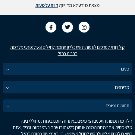
מצאת מידע לא מדוייק?
דווח על טעות
קול קורא לפרסום לעמותות שתכליתן תרומה לחיילים ו/או לנפגעי מלחמת
חרבות ברזל
כלים
מחירונים
תחומים נפוצים
חלק מהתמונות והתכנים המופיעים באתר זה הוכנו בעזרת מחוללי בינה
מלאכותית. אם זיהיתם תמונה או תוכן כלשהו בו אתם בעלי זכויות יוצרים, אתם
רשאים לפנות אלינו ולבקש לחדול משימוש בו, באמצעות כתובת המייל