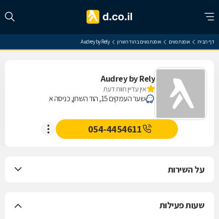
דף הבית
אופנת נשים
אופנת נשים בהוד השרון
Audrey by Rely
Audrey by Rely
אין עדיין חוות דעת
שער העמקים 15, הוד השרון, כניסה א
054-4454611
על השירות
שעות פעילות