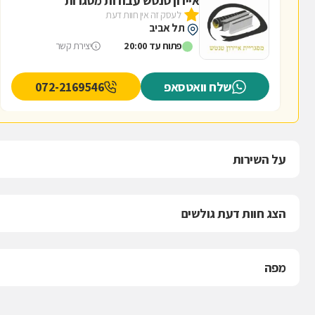
איירון טנטש עבודות מסגרות
לעסק זה אין חוות דעת
תל אביב
פתוח עד 20:00
יצירת קשר
שלח וואטסאפ
072-2169546
על השירות
הצג חוות דעת גולשים
מפה