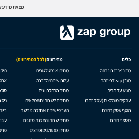
מצאת מידע לא
כלים
מחירונים
(לכל המחירונים)
מדור צרכנות נבונה
מחירון אינסטלטורים
תיקו
מגזין zap דפי זהב
עלות שירותי הדברה
אחס
מגיע עד הבית
מחירי הרחקת יונים
סוככ
עסקים מומלצים (עסק זהב)
מחירים לשירותי חשמלאים
ניסור
הוסף עסק בחינם
תעריפי שירות ואחזקת מחשב
ביוב
מספרי חירום
מחירי שירות והתקנת מזגנים
עבוד
מחירון מנעולנים ופורצים
פריצ