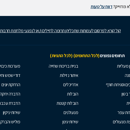
 מדוייק?
דווח על טעות
קול קורא לפרסום לעמותות שתכליתן תרומה לחיילים ו/או לנפגעי מלחמת חרבות
תחומים נפוצים
(לכל התחומים)
(לכל התגיות)
ן מעליות
בניית בריכות שחייה
מערכות כיבוי
נה
איתור נזילות
דודי שמש וח
ים וסגירות חורף
אדריכלים
הרחקת יונים
 בטון
הובלות
הדברה ירוקה
ית
הובלות קטנות
הדברת עכברי
ות עפר
מנעולנים
שירותי ניקיון
ת מנעולים
שירותי גינון
פוליש והברק