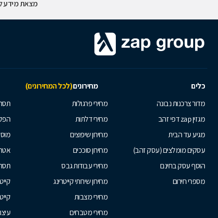
מצאת מידע לא
כלים
מחירונים
(לכל המחירונים)
מדור צרכנות נבונה
מחירי פרגולות
תסרו
מגזין zap דפי זהב
מחירי דלתות
הפקת
מגיע עד הבית
מחירון שיפוצים
מוסי
עסקים מומלצים (עסק זהב)
מחירון סוככים
אטרק
הוסף עסק בחינם
מחירי עבודות גבס
תסרו
מספרי חירום
מחירון שירותי קייטרינג
קייט
מחירי מצבות
קייט
מחירי מטבחים
עיצו