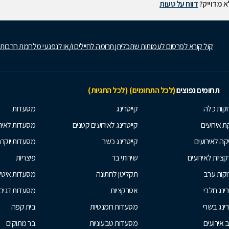
 מדוייק?
דווח על טעות
קול קורא לפרסום לעמותות שתכליתן תרומה לחיילים ו/או לנפגעי מלחמת חרבות
תחומים נפוצים
(לכל התחומים)
(לכל התגיות)
קות כלה
קייטרינג
מסעדות
 אירועים
קייטרינג לאירועים קטנים
מסעדות לאיר
קה לאירועים
קייטרינג כשר
מסעדות יוקר
ציות לאירועים
שירותי בר
פיצריות
קות ערב
תקליטן לחתונה
מסעדות איטל
רינג חלבי
אטרקציות
מסעדות דגים
רינג בשרי
מסעדות רומנטיות
בית קפה
ב אירועים
מסעדות טבעוניות
בר מתוקים