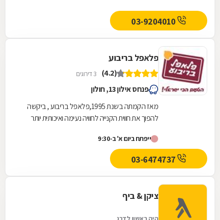
03-9204010
פלאפל בריבוע
(4.2)
3 דירוגים
פנחס אילון 13, חולון
מאז הקמתה בשנת 1995,פלאפל בריבוע , ביקשה
להפוך את חווית הקנייה לחוויה נעימה ואיכותית יותר
מהמקובל בענף המזון המהיר, והדבר בא לידי ביטוי...
ייפתח ביום א' ב-9:30
03-6474737
ציקן & ביף
היה ראשון לדרג