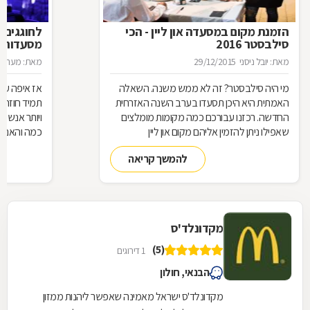
הזמנת מקום במסעדה און ליין - הכי
לחוגגים 
סילבסטר 2016
מסעדות ל
מאת: יובל ניסני
29/12/2015
מאת: מערכת 
מי היה סילבסטר? זה לא ממש משנה. השאלה
אז איפה עו
האמתית היא היכן תסעדו בערב השנה האזרחית
תמיד חוזרת
החדשה. רכזנו עבורכם כמה מקומות מומלצים
ויותר אנשי
שאפילו ניתן להזמין אליהם מקום און ליין
כמה והאם כ
להמשך קריאה
מקדונלד'ס
(5)
1 דירוגים
הבנאי, חולון
מקדונלד'ס ישראל מאמינה שאפשר ליהנות ממזון