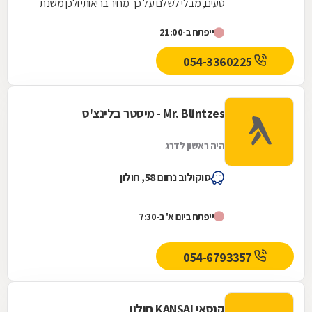
טעים, מבלי לשלם על כך מחיר בריאותי ולכן משנת
2004 ועד היום מובילה מקדונלד'ס ישראל את
ייפתח ב-21:00
מהפכת הבריאות...
054-3360225
Mr. Blintzes - מיסטר בלינצ'ס
היה ראשון לדרג
סוקולוב נחום 58, חולון
ייפתח ביום א' ב-7:30
054-6793357
קנסאי KANSAI חולון