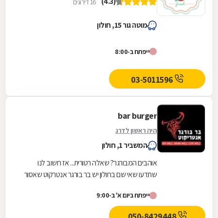
(4.3)
16 דירוגים
מוטה גור 15, חולון
ייפתח ב-8:00
03-5011596
bar burger
היה ראשון לדרג
המשביר 1, חולון
אוהבים המבורגר? שאלה רטורית... אז חשוב לנו
שתדעו שאי שם בחולון יש בר בורגר אנטרקוט שאסור
לכם לפספס. למה? כי יש שם שפע של חנייה ואפילו
ייפתח ביום א' ב-9:00
חינמית...
050-8429448