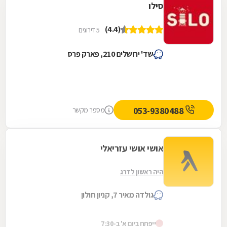
סילו
(4.4)
5 דירוגים
שד' ירושלים 210, פארק פרס
053-9380488
מספר מקשר
אושי אושי עזריאלי
היה ראשון לדרג
גולדה מאיר 7, קניון חולון
ייפתח ביום א' ב-7:30