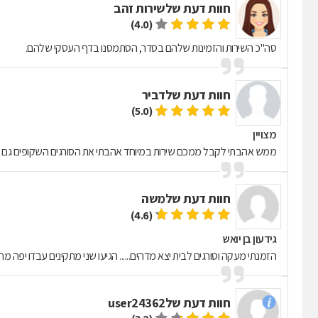
חוות דעת של
שירות זהב
(4.0)
סה"כ השירות והזמינות שלהם בסדר, הסתמסנו בדף העסקי שלהם.
חוות דעת של
דביר
(5.0)
מצויין
ממש אהבתי לקבל ממכם שירות במיוחד אהבתי את הסורגים השקופים גם ש
חוות דעת של
משה
(4.6)
גידעון בן יואש
הזמנתי מעקה וסורגים לבית יצא מדהים...... הגיעו שני מתקינים עבדו יפה מהר נ
חוות דעת של
user24362