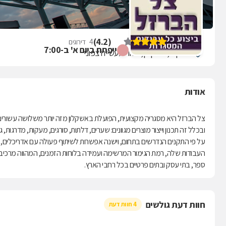
צל הברזל
)
4.2
(
4
דירוגים
ייפתח ביום א' ב-7:00
האופן 5, אשקלון, אזור תעשייה צפוני
אודות
צל הברזל היא מסגריה מקצועית, הפועלת באשקלון מזה יותר משלושה עשורים.
ובכלל זה תכנון וייצור מוצרים מגוונים: שערים, דלתות, סורגים, מעקות, מדרגות
על פי התקנים הנדרשים בתחום, וישנה אפשרות לשיתוף פעולה עם אדריכלים,
העבודות שלה, רמת הגימור המרשימה ועמידה בלוחות הזמנים, המהווה מרכיב מ
ספר, בתי עסק ובתים פרטיים בכל רחבי הארץ.
חוות דעת גולשים
4 חוות דעת