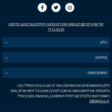
קול קורא לפרסום לעמותות שתכליתן תרומה לחיילים ו/או לנפגעי מלחמת
חרבות ברזל
כלים
מחירונים
תחומים נפוצים
חלק מהתמונות והתכנים המופיעים באתר זה הוכנו בעזרת מחוללי בינה
מלאכותית. אם זיהיתם תמונה או תוכן כלשהו בו אתם בעלי זכויות יוצרים, אתם
רשאים לפנות אלינו ולבקש לחדול משימוש בו, באמצעות כתובת המייל
1800@d.co.il