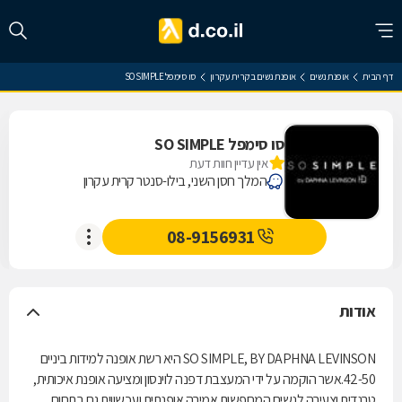
דף הבית
אופנת נשים
אופנת נשים בקרית עקרון
סו סימפל SO SIMPLE
סו סימפל SO SIMPLE
אין עדיין חוות דעת
המלך חסן השני, בילו-סנטר קרית עקרון
08-9156931
אודות
SO SIMPLE, BY DAPHNA LEVINSON היא רשת אופנה למידות ביניים
42-50.אשר הוקמה על ידי המעצבת דפנה לוינסון ומציעה אופנת איכותית,
טרנדית וצעירה לנשים המחפשות אמירה אופנתית ועכשווית גם בתחום