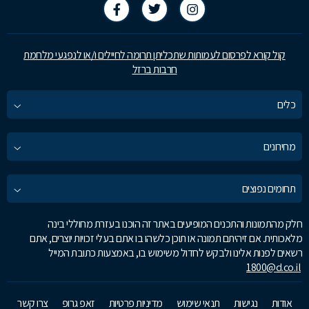
קול קורא לפרסום לעמותות שתכליתן תרומה לחיילים ו/או לנפגעי מלחמת
חרבות ברזל
כלים
מחירונים
תחומים נפוצים
חלק מהתמונות והתכנים המופיעים באתר זה הוכנו בעזרת מחוללי בינה
מלאכותית. אם זיהיתם תמונה או תוכן כלשהו בו אתם בעלי זכויות יוצרים, אתם
רשאים לפנות אלינו ולבקש לחדול משימוש בו, באמצעות כתובת המייל
1800@d.co.il
אודות
נגישות
תנאי שימוש
מדיניות פרטיות
זאפ גרופ
צרו קשר