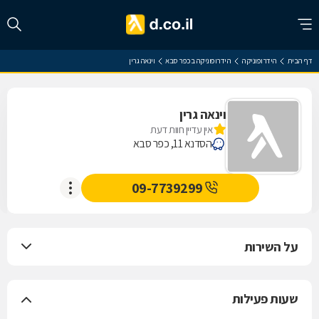
דף הבית
הידרופוניקה
הידרופוניקה בכפר סבא
וינאה גרין
וינאה גרין
אין עדיין חוות דעת
הסדנא 11, כפר סבא
09-7739299
על השירות
שעות פעילות