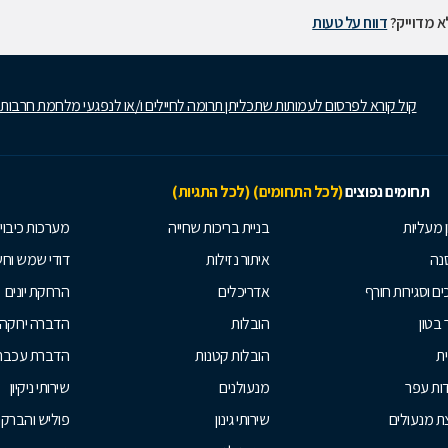
 מדוייק?
דווח על טעות
קול קורא לפרסום לעמותות שתכליתן תרומה לחיילים ו/או לנפגעי מלחמת חרבות
תחומים נפוצים
(לכל התחומים)
(לכל התגיות)
ן מעליות
בניית בריכות שחייה
מערכות כיבוי
נה
איתור נזילות
דודי שמש וח
ים וסגירות חורף
אדריכלים
הרחקת יונים
 בטון
הובלות
הדברה ירוקה
ית
הובלות קטנות
הדברת עכברי
ות עפר
מנעולנים
שירותי ניקיון
ת מנעולים
שירותי גינון
פוליש והברק