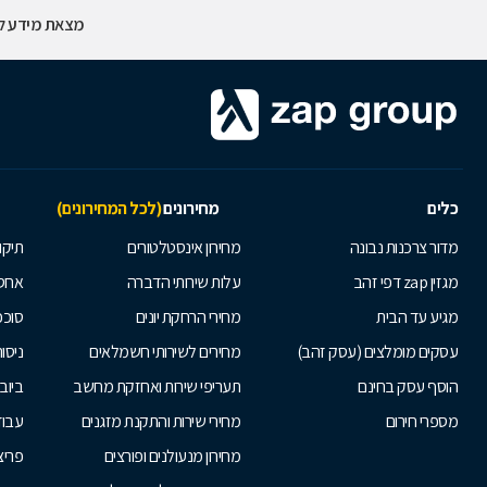
מצאת מידע לא
כלים
מחירונים
(לכל המחירונים)
מדור צרכנות נבונה
מחירון אינסטלטורים
תיקו
מגזין zap דפי זהב
עלות שירותי הדברה
אחס
מגיע עד הבית
מחירי הרחקת יונים
סוככ
עסקים מומלצים (עסק זהב)
מחירים לשירותי חשמלאים
ניסור
הוסף עסק בחינם
תעריפי שירות ואחזקת מחשב
ביוב
מספרי חירום
מחירי שירות והתקנת מזגנים
עבוד
מחירון מנעולנים ופורצים
פריצ