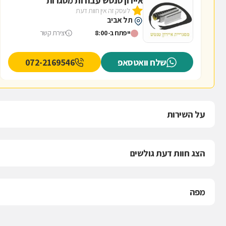
איירון טנטש עבודות מסגרות
לעסק זה אין חוות דעת
תל אביב
ייפתח ב-8:00
יצירת קשר
שלח וואטסאפ
072-2169546
על השירות
הצג חוות דעת גולשים
מפה