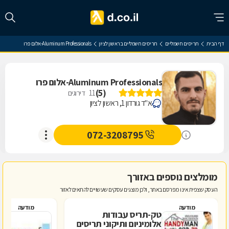
דף הבית
תריסים חשמליים
תריסים חשמליים בראשון לציון
Aluminum Professionals-אלום פרו
Aluminum Professionals-אלום פרו
)
5
(
11
דירוגים
א"ד גורדון 1, ראשון לציון
072-3208795
מומלצים נוספים באזורך
העסק שצפית אינו מפרסם באתר, ולכן מוצגים עסקים שעשויים להתאים לאזור
מודעה
מודעה
טק-תריס עבודות
פ
אלומיניום ותיקוני תריסים