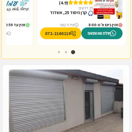
(4.9)
29 דירוגים
0
קרן היסוד 25, אשדוד
זמין ביום א' מ-8:00
יצירת קשר
זמין עד 23:59
שלח וואטסאפ
072-2160110
מספר