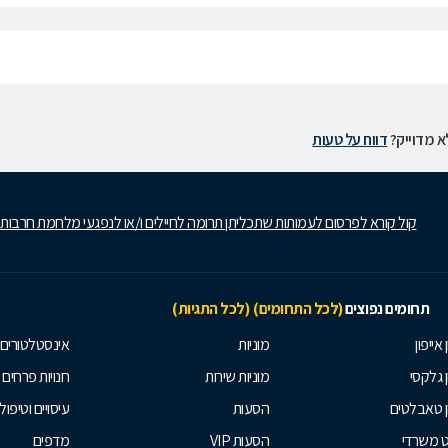
 מדוייק?
דווח על טעות
קול קורא לפרסום לעמותות שתכליתן תרומה לחיילים ו/או לנפגעי מלחמת חרבות
תחומים נפוצים
(לכל התחומים)
(לכל התגיות)
 אייפון
מוניות
אינסטלטורים
ן גלקסי
מוניות שירות
חנויות פרחים
ן טאבלטים
הסעות
עיסויים וטיפולי
ט משרדי
הסעות VIP
מדפים