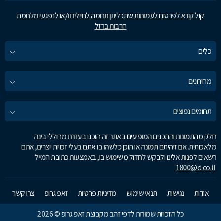
קול קורא לפרסום לעמותות שתכליתן תרומה לחיילים ו/או לנפגעי מלחמת
חרבות ברזל
כלים
מחירונים
תחומים נפוצים
חלק מהתמונות והתכנים המופיעים באתר זה הוכנו בעזרת מחוללי בינה
מלאכותית. אם זיהיתם תמונה או תוכן כלשהו בו אתם בעלי זכויות יוצרים, אתם
רשאים לפנות אלינו ולבקש לחדול משימוש בו, באמצעות כתובת המייל
1800@d.co.il
אודות
נגישות
תנאי שימוש
מדיניות פרטיות
זאפ גרופ
צרו קשר
כל הזכויות שמורות לדפי זהב מקבוצת זאפ גרופ © 2026