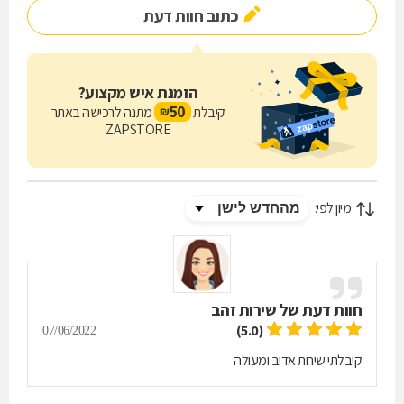
כתוב חוות דעת
אתם רוצים את הטוב ביותר?
חברת סוככי נתניה מציעה לכם להעלות את רמת החיים שלכם.
צרו קשר ללא התחייבות על מנת לדעת מה הוא הסוכך המתאים ביותר
הזמנת איש מקצוע?
עבורם!
50
קיבלת
מתנה לרכישה באתר
₪
ZAPSTORE
לקביעת יעוץ והצעת מחיר בחינם ללא התחייבות התקשרו עכשיו!
052-2922229 ניסים
מיון לפי:
054-9215622 שי
חוות דעת של
שירות זהב
(5.0)
07/06/2022
קיבלתי שירות אדיב ומעולה