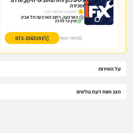
ניסים כהן IFIX מחשבים- תיקון,שדרוג
ומכירה
לעסק זה אין חוות דעת
הארבעה, רחוב הארבעה תל אביב
זמין עד 23:59
072-2565191
מספר מקשר
על השירות
הצג חוות דעת גולשים