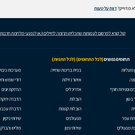
 מדוייק?
דווח על טעות
קול קורא לפרסום לעמותות שתכליתן תרומה לחיילים ו/או לנפגעי מלחמת חרבות
תחומים נפוצים
(לכל התחומים)
(לכל התגיות)
ן מעליות
בניית בריכות שחייה
מערכות כיבוי
נה
איתור נזילות
דודי שמש וח
ים וסגירות חורף
אדריכלים
הרחקת יונים
 בטון
הובלות
הדברה ירוקה
ית
הובלות קטנות
הדברת עכברי
ות עפר
מנעולנים
שירותי ניקיון
ת מנעולים
שירותי גינון
פוליש והברק