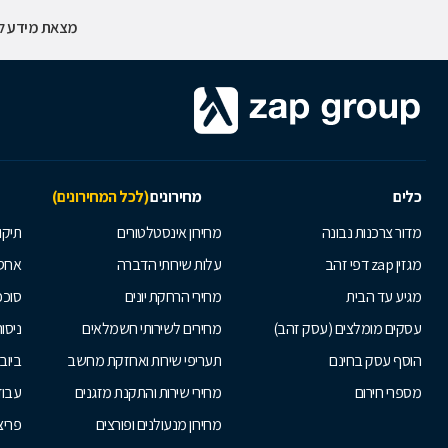
מצאת מידע לא
כלים
מחירונים
(לכל המחירונים)
מדור צרכנות נבונה
מחירון אינסטלטורים
תיקו
מגזין zap דפי זהב
עלות שירותי הדברה
אחס
מגיע עד הבית
מחירי הרחקת יונים
סוככ
עסקים מומלצים (עסק זהב)
מחירים לשירותי חשמלאים
ניסור
הוסף עסק בחינם
תעריפי שירות ואחזקת מחשב
ביוב
מספרי חירום
מחירי שירות והתקנת מזגנים
עבוד
מחירון מנעולנים ופורצים
פריצ