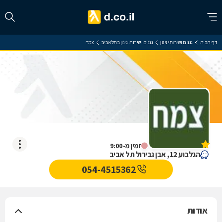
דף הבית
גננים ושירותי גינון
גננים ושירותי גינון בתל אביב
צמח
צמח
אין עדיין חוות דעת
זמין מ-9:00
הגלבוע 12, אבן גבירול תל אביב
054-4515362
אודות