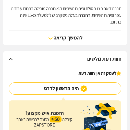
חברת דיאב פינוי פסולת ופיתוח תשתיות היא חברה מובילה בתחום עבודות
עפר ופיתוח תשתיות. החברה בעלת ניסיון רב של למעלה מ-15 שנה
בתחום.
החברה שמה דגש על עמידה בלוחות זמנים, מתן שירות אמין ואיכותי וקיום
כל התקנים וההנחיות הסביבתיות.
להמשך קריאה
חברת דיאב פינוי פסולת ופיתוח תשתיות גאה לספק שירותי עבודות עפר
ופיתוח תשתיות איכותיים עבור לקוחותיה הפרטיים, העסקיים והמוסדיים.
צרו איתנו קשר לקבלת הצעת מחיר.
חוות דעת גולשים
לעסק זה אין חוות דעת
היה הראשון לדרג!
הזמנת איש מקצוע?
50
קיבלת
מתנה לרכישה באתר
₪
ZAPSTORE