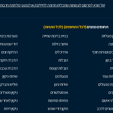
קול קורא לפרסום לעמותות שתכליתן תרומה לחיילים ו/או לנפגעי מלחמת חרבות
תחומים נפוצים
(לכל התחומים)
(לכל התגיות)
ן מעליות
בניית בריכות שחייה
מערכות כיבוי
נה
איתור נזילות
דודי שמש וח
ים וסגירות חורף
אדריכלים
הרחקת יונים
 בטון
הובלות
הדברה ירוקה
ית
הובלות קטנות
הדברת עכברי
ות עפר
מנעולנים
שירותי ניקיון
ת מנעולים
שירותי גינון
פוליש והברק
ים
אינסטלטורים
ניקיון משרדים
י איטום
פתיחת סתימות
ניקיון לאחר ש
טורים לרכב
תיקון דודי שמש
ניקיון דירות