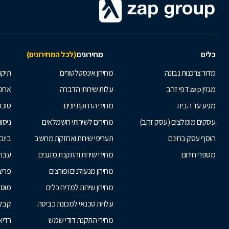
כלים
מחירונים
(לכל המחירונים)
מדור צרכנות נבונה
מחירון אינסטלטורים
תיקו
מגזין zap דפי זהב
עלות שירותי הדברה
אחס
מגיע עד הבית
מחירי הרחקת יונים
סוככ
עסקים מומלצים (עסק זהב)
מחירים לשירותי חשמלאים
ניסור
הוסף עסק בחינם
תעריפי שירות ואחזקת מחשב
ביוב
מספרי חירום
מחירי שירות והתקנת מזגנים
עבוד
מחירון מנעולנים ופורצים
פריצ
מחירון שירות למדיח כלים
מוסכ
עלויות טכנאי למכונת כביסה
קבלנ
מחירי התקנת דודי שמש
רדיא