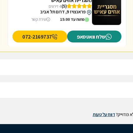
מסגריית אחים עאיש
(5)
4 דירוגים
פראנצויז 9, דרום תל אביב
פתוח עד 15:00
יצירת קשר
שלח וואטסאפ
072-2169737
 מדוייק?
דווח על טעות