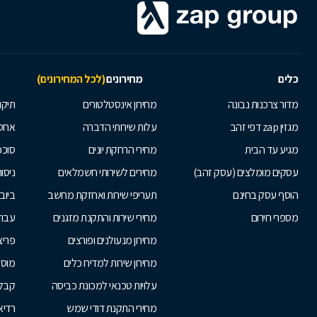
כלים
מחירונים
(לכל המחירונים)
מדור צרכנות נבונה
מחירון אינסטלטורים
תיקו
מגזין zap דפי זהב
עלות שירותי הדברה
אחס
מגיע עד הבית
מחירי הרחקת יונים
סוככ
עסקים מומלצים (עסק זהב)
מחירים לשירותי חשמלאים
ניסור
הוסף עסק בחינם
תעריפי שירות ואחזקת מחשב
ביוב
מספרי חירום
מחירי שירות והתקנת מזגנים
עבוד
מחירון מנעולנים ופורצים
פריצ
מחירון שירות למדיח כלים
מוסכ
עלויות טכנאי למכונת כביסה
קבלנ
מחירי התקנת דודי שמש
רדיא