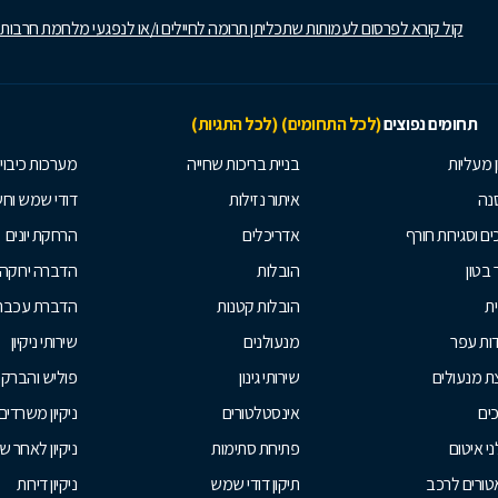
קול קורא לפרסום לעמותות שתכליתן תרומה לחיילים ו/או לנפגעי מלחמת חרבות
תחומים נפוצים
(לכל התחומים)
(לכל התגיות)
ן מעליות
בניית בריכות שחייה
מערכות כיבוי
נה
איתור נזילות
דודי שמש וח
ים וסגירות חורף
אדריכלים
הרחקת יונים
 בטון
הובלות
הדברה ירוקה
ית
הובלות קטנות
הדברת עכברי
ות עפר
מנעולנים
שירותי ניקיון
ת מנעולים
שירותי גינון
פוליש והברק
ים
אינסטלטורים
ניקיון משרדים
י איטום
פתיחת סתימות
ניקיון לאחר ש
טורים לרכב
תיקון דודי שמש
ניקיון דירות