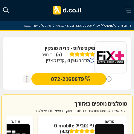
דף הבית
טלפונים סלולריים
טלפונים סלולריים בקרית מוצקין
פיקס פלוס - קרית מוצקין
פיקס פלוס - קרית מוצקין
)
5
(
1
דירוגים
שדרות גושן 31, קרית מוצקין
072-2169679
מומלצים נוספים באזורך
העסק שצפית אינו מפרסם באתר, ולכן מוצגים עסקים שעשויים להתאים לאזור
מודעה
מודעה
ג'י מובייל G mobile
פ
(4.8)