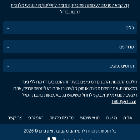
קול קורא לפרסום לעמותות שתכליתן תרומה לחיילים ו/או לנפגעי מלחמת
חרבות ברזל
כלים
מחירונים
תחומים נפוצים
חלק מהתמונות והתכנים המופיעים באתר זה הוכנו בעזרת מחוללי בינה
מלאכותית. אם זיהיתם תמונה או תוכן כלשהו בו אתם בעלי זכויות יוצרים, אתם
רשאים לפנות אלינו ולבקש לחדול משימוש בו, באמצעות כתובת המייל
1800@d.co.il
אודות
נגישות
תנאי שימוש
מדיניות פרטיות
זאפ גרופ
צרו קשר
כל הזכויות שמורות לדפי זהב מקבוצת זאפ גרופ © 2026