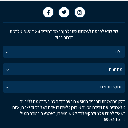
קול קורא לפרסום לעמותות שתכליתן תרומה לחיילים ו/או לנפגעי מלחמת
חרבות ברזל
כלים
מחירונים
תחומים נפוצים
חלק מהתמונות והתכנים המופיעים באתר זה הוכנו בעזרת מחוללי בינה
מלאכותית. אם זיהיתם תמונה או תוכן כלשהו בו אתם בעלי זכויות יוצרים, אתם
רשאים לפנות אלינו ולבקש לחדול משימוש בו, באמצעות כתובת המייל
1800@d.co.il