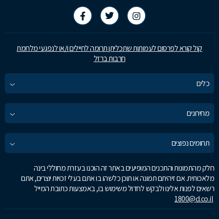
קול קורא לפרסום לעמותות שתכליתן תרומה לחיילים ו/או לנפגעי מלחמת
חרבות ברזל
כלים
מחירונים
תחומים נפוצים
חלק מהתמונות והתכנים המופיעים באתר זה הוכנו בעזרת מחוללי בינה
מלאכותית. אם זיהיתם תמונה או תוכן כלשהו בו אתם בעלי זכויות יוצרים, אתם
רשאים לפנות אלינו ולבקש לחדול משימוש בו, באמצעות כתובת המייל
1800@d.co.il