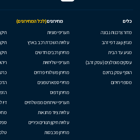
כלים
מחירונים
(לכל המחירונים)
מדור צרכנות נבונה
תעריפי מוניות
תיקון
מגזין zap דפי זהב
עלויות השכרת רכב בארץ
תיקו
מגיע עד הבית
מחירון רכבים חדשים
תיקו
עסקים מומלצים (עסק זהב)
תעריפי שליחויות
ריהו
הוסף עסק בחינם
מחירון משלוחי פרחים
כרטי
מספרי חירום
מחירי סמארטפונים
הדפ
מחירון דפוס
הזמנ
תעריפי שירותים ממשלתיים
דיו 
עלויות ציוד מחנאות
מחש
עלויות תיקון תנורים וכיריים
ספקי
מחירון מכבסות
טלפו