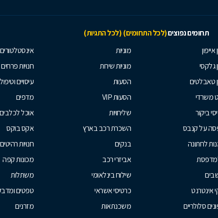
תחומים נפוצים
(לכל התחומים)
(לכל התגיות)
 אייפון
מוניות
אינסטלטורים
ן גלקסי
מוניות שירות
חנויות פרחים
ן טאבלטים
הסעות
עיסויים וטיפולי
ט משרדי
הסעות VIP
מדפים
סי ביקור
שליחויות
אוכל לכלבים
סה על קנבס
השכרת רכב בארץ
אקס בוקס
ות לחתונה
בנקים
חנויות רהיטים
למדפסת
אביזרי רכב
מכונות קפה
בים
שילוח בינלאומי
משתלות
 אינטרנט
כרטיסי אשראי
טפטים ומדבקו
נים סלולריים
משכנתאות
מזרנים