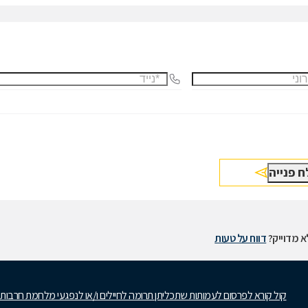
 מדוייק?
דווח על טעות
קול קורא לפרסום לעמותות שתכליתן תרומה לחיילים ו/או לנפגעי מלחמת חרבות