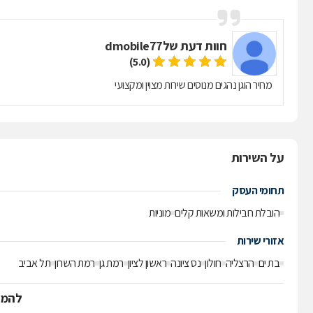
חוות דעת של
dmobile77
(5.0)
מחיר הוגן נהגים מנוסים שירות מצוין ומקצועי
על השירות
תחומי העסק
הובלת חבילות ומשאות קלים
מוניות
אזורי שירות
בת ים
הרצליה
חולון
נס ציונה
ראשון לציון
רמת גן
רמת השרון
תל אביב
להמש