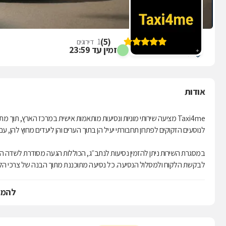
Taxi4me
)
5
(
1
דירוגים
זמין עד 23:59
תל אביב
אודות
Taxi4me מציעה שירותי מוניות ונסיעות מותאמות אישית במרכז הארץ, תוך מ
לנוסעים הזקוקים לפתרון תחבורתי יעיל הן בתוך הערים והן ליעדים מחוץ להן, עם 
במסגרת השירות ניתן להזמין נסיעות לנתב״ג, הכוללות הגעה מסודרת לשדה ה
לבקשת הלקוח ולמסלול הנסיעה. כל נסיעה מתוכננת מתוך הבנה של צרכי הלקוח
Taxi4me פועלת מתוך תפיסה של שירותיות והנגשת פתרונות תחבורה מגווני
להמש
למטרות מוגדרות. תחומי העיסוק כוללים שירותי מוניות במרכז, נסיעות עירוניות, נ
הפעילות מתמקדת במתן מענה תחבורתי רציף וברור, תוך שמירה על חוויית נ