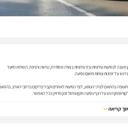
תן מענה לנסיעות עירוניות ובין־עירוניות בצורה מסודרת, נגישה ורציפה. השירות מיועד
דגש על זמינות ונוחות תיאום נסיעה.
תעופה בהתאם לצרכי הנוסע, לצד נסיעות לאתרים וקברי צדיקים ברחבי הארץ, בהתאם
 ומתן דגש על רצף נסיעה תקין וניהול זמן מדויק ככל האפשר.
ם, המאפשרים התאמה לסוגי נסיעות שונים, החל מנסיעות יומיומיות ועד נסיעות ייעודיות
ך קריאה
סיעות בין־עירוניות, הסעות לנתב״ג ונסיעות לאתרים וקברי צדיקים.
סיעה פשוטה ונוחה ללקוח. כל הזמנה מטופלת באופן שמאפשר תיאום מראש והתאמה