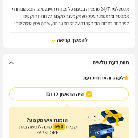
אינסטלציה 24/7 מתמחה בביצוע כל עבודות האינסטלציה ובאיטום חדרי
אמבטיה ומרפסות. העסק מעניק מענה מקצועי ללקוחות הזקוקים
לפתרונות בתחום, תוך הקפדה על זמינות גבוהה, שירות אמין וטיפול יסודי
בכל עבודה.
להמשך קריאה
הפעילות משלבת בין שירותי אינסטלציה לבין עבודות איטום, במטרה לספק
מענה נוח ומרוכז תחת כתובת אחת. כל פרויקט זוכה להתייחסות עניינית
ולביצוע מוקפד, מתוך מחויבות לשירות איכותי ולשביעות רצון הלקוחות.
חוות דעת גולשים
באינסטלציה 24/7 מאמינים כי שירות טוב נמדד באמינות, במקצועיות
לעסק זה אין חוות דעת
וביכולת לתת מענה בזמן הנדרש. לצד זאת, העסק מציע מחירים ללא
תחרות ומקפיד על יחס אישי לאורך כל התהליך.
היה הראשון לדרג!
אינסטלציה 24/7 מזמינה אתכם ליצור קשר ולקבל מענה מהיר, מקצועי
ואמין.
הזמנת איש מקצוע?
50
קיבלת
מתנה לרכישה באתר
₪
ZAPSTORE