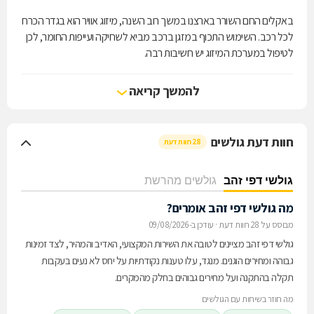
באקלים החם השורר בארצנו במשך רוב השנה, מיזוג אוויר הוא בגדר הכרח
לכל רכב. השימוש התכוף במזגן ברכב מביא לשחיקה ועייפות החומר, לכן
לטיפול במערכת המיזוג יש חשיבות רבה.
מוסך א. רונגד רכב בע"מ מתמחה במיזוג אוויר לרכב. בין השירותים
המוצעים אצלנו נכללים התקנת מזגן לרכב, מילוי גז, אבחון תקלות במזגן,
להמשך קריאה
חלקי חילוף למזגן הרכב ועוד.
מוסך רונגד רכב בע"מ פועל בראשון לציון מאז 1996 ומעניק ללקוחותיו
שירותים וטיפולים נוספים כגון תיקון מערכות חשמל לרכב, מצברים, טיפול
חוות דעת גולשים
28 חוות דעת
במערכת הזרקת הדלק, אלטרנטורים, סטרטרים ועוד.
גולשי דפי זהב
גולשים מהרשת
מה גולשי דפי זהב אומרים?
מבוסס על 28 חוות דעת
·
עודכן ב-09/08/2026
גולשי דפי זהב מציינים לטובה את השירות המקצועי, האדיב והמהיר, לצד זמינות
גבוהה ומחירים הוגנים. מנגד, עלו טענות נקודתיות על יחס לא נעים בעקבות
תקלה בהתקנה ועל מחירים גבוהים בחלק מהמקרים.
מה חוזר בשיחות עם הגולשים