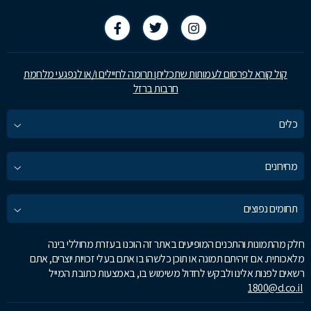
קול קורא לפרסום לעמותות שתכליתן תרומה לחיילים ו/או לנפגעי מלחמת
חרבות ברזל
כלים
מחירונים
תחומים נפוצים
חלק מהתמונות והתכנים המופיעים באתר זה הוכנו בעזרת מחוללי בינה
מלאכותית. אם זיהיתם תמונה או תוכן כלשהו בו אתם בעלי זכויות יוצרים, אתם
רשאים לפנות אלינו ולבקש לחדול משימוש בו, באמצעות כתובת המייל
1800@d.co.il