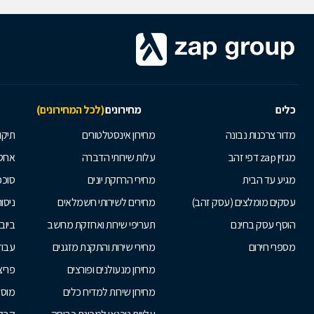
כלים
מחירונים
(לכל המחירונים)
מדור צרכנות נבונה
מחירון אינסטלטורים
תיקו
מגזין zap דפי זהב
עלות שירותי הדברה
אחס
מגיע עד הבית
מחירי הרחקת יונים
סוככ
עסקים מומלצים (עסק זהב)
מחירים לשירותי חשמלאים
ניסור
הוסף עסק בחינם
תעריפי שירות ואחזקת מחשב
ביוב
מספרי חירום
מחירי שירות והתקנת מזגנים
עבוד
מחירון מנעולנים ופורצים
פריצ
מחירון שירות למדיח כלים
מוסכ