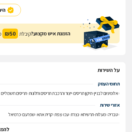
היה
₪
50
הזמנת איש מקצוע?
קיבלת
מת
על השירות
תחומי העסק
אלומיניום לבניין
תיקון תריסים
ייצור והרכבת תריסים וחלונות
תריסים חשמליים
אזורי שירות
טבריה
מעלות-תרשיחא
נצרת
עכו
צפת
קרית אתא
שפרעם
כרמיאל
להמש