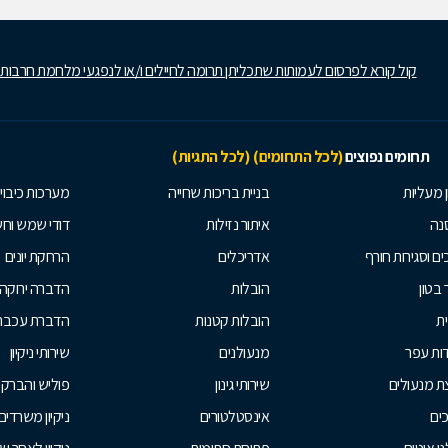
קול קורא לפרסום לעמותות שתכליתן תרומה לחיילים ו/או לנפגעי מלחמת חרבות
תחומים נפוצים
(לכל התחומים)
(לכל התגיות)
ן מעליות
בניית בריכות שחייה
מערכות כיבוי
נה
איתור נזילות
דודי שמש וח
ים וסגירות חורף
אדריכלים
הרחקת יונים
 בטון
הובלות
הדברה ירוקה
ית
הובלות קטנות
הדברת עכברי
ות עפר
מנעולנים
שירותי ניקיון
ת מנעולים
שירותי גינון
פוליש והברק
ים
אינסטלטורים
ניקיון משרדים