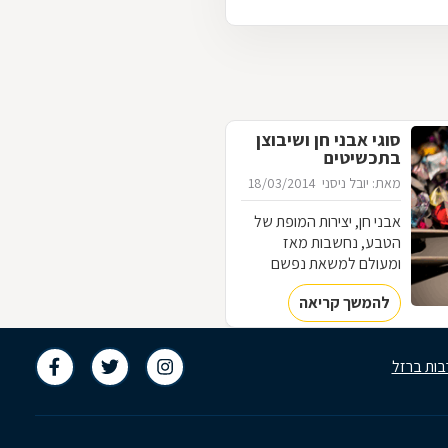
סוגי אבני חן ושיבוצן
בתכשיטים
מאת: יובל ניסני
18/03/2014
אבני חן, יצירות המופת של
הטבע, נחשבות מאז
ומעולם למשאת נפשם
ובעיקר משאת נפשן של בני
להמשך קריאה
ובנות המין האנושי. יופיין
המהמם מושך את העין,
ובשל כך הן מוסיפות חן ויופי
בות ברזל
לכל פריט שבו הן משובצות -
בין אם מדובר בתכשיטים,
באביזרי אופנה נלווים,
בפריטי לבוש, בחפצי נוי