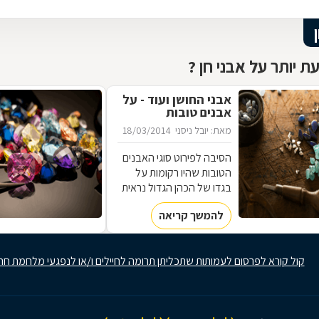
ת יותר על אבני חן ?
אבני החושן ועוד - על
אבנים טובות
ומשמעותן
מאת: יובל ניסני
18/03/2014
הסיבה לפירוט סוגי האבנים
הטובות שהיו רקומות על
בגדו של הכהן הגדול נראית
היום, במבט לאחור, ברורה
להמשך קריאה
למדי. כיום, כבר אין
מסתכלים על אבני החן כעל
אבנים בעלות יופי נדיר
קול קורא לפרסום לעמותות שתכליתן תרומה לחיילים ו/או לנפגעי מלחמת חר
בלבד, אלא ברור שיש בהן,
באבנים הטובות הללו, גם
אנרגיות מיוחדות הגלומות
בהן. מהו ייחודן של אבני