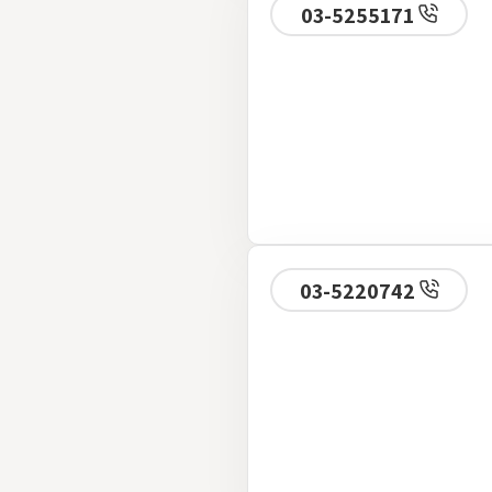
03-5255171
03-5220742