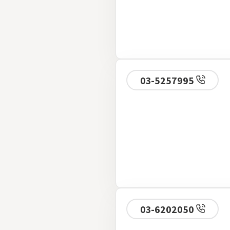
03-5257995
03-6202050