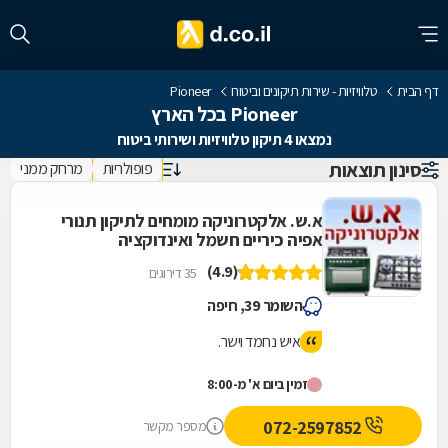
דף הבית
טלוויזיות - שירות תיקונים וביטוח
Pioneer
Pioneer בכל הארץ
נמצאו 4 תיקון טלוויזיות ושירותי ביטוח
סינון תוצאות
פופולריות
מרחק ממני
א.ש. אלקטרוניקה מומחים לתיקון תנורי
אפיה כיריים חשמל ואינדוקציה
(4.9)
35 דירוגים
השומר 39, חיפה
איש נחמד וישר.
זמין ביום א' מ-8:00
072-2597852
מספר מקשר