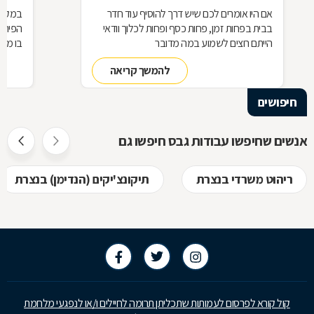
אם היו אומרים לכם שיש דרך להוסיף עוד חדר
במקום 
בבית בפחות זמן, פחות כסף ופחות לכלוך וודאי
הפיתרו
הייתם רוצים לשמוע במה מדובר
בו מש
עשוי מ
להמשך קריאה
של הג
חיפושים
אנשים שחיפשו עבודות גבס חיפשו גם
ריהוט משרדי בנצרת
תיקונצ'יקים (הנדימן) בנצרת
קול קורא לפרסום לעמותות שתכליתן תרומה לחיילים ו/או לנפגעי מלחמת