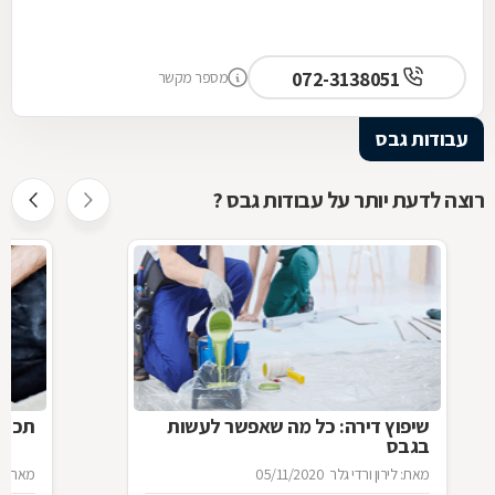
072-3138051
מספר מקשר
עבודות גבס
רוצה לדעת יותר על עבודות גבס ?
שיפוץ דירה: כל מה שאפשר לעשות
תכני
בגבס
מאת: לירון ורדי גלר
05/11/2020
מאת: מ