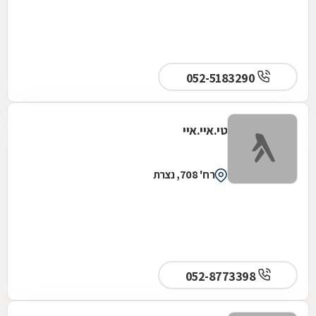
052-5183290
טי.איי.איי
רח' 708, נצרת
052-8773398