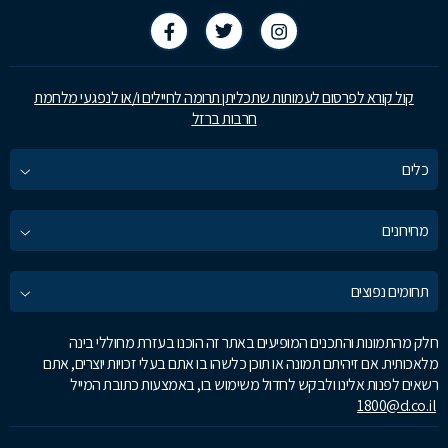
קול קורא לפרסום לעמותות שתכליתן תרומה לחיילים ו/או לנפגעי מלחמת
חרבות ברזל
כלים
מחירונים
תחומים נפוצים
חלק מהתמונות והתכנים המופיעים באתר זה הוכנו בעזרת מחוללי בינה
מלאכותית. אם זיהיתם תמונה או תוכן כלשהו בו אתם בעלי זכויות יוצרים, אתם
רשאים לפנות אלינו ולבקש לחדול משימוש בו, באמצעות כתובת המייל
1800@d.co.il