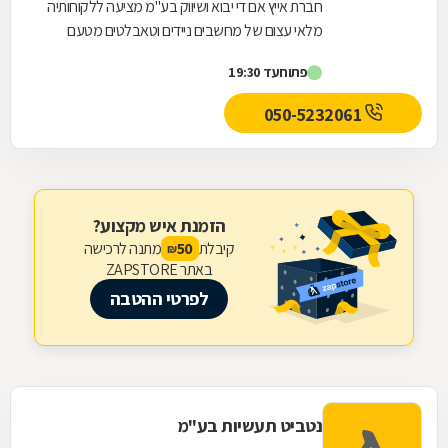
חברת אייץ אם די יבוא ושיווק בע"מ מציעה ללקוחותיה
מלאי עצום של מחשבים ניידים וטאבלטים מטעם
היצרנים המובילים בשוק, כמו גם מטענים למחשבים...
פתוח
עד 19:30
050-5232061
הזמנת איש מקצוע?
קיבלת
מתנה לרכישה
50
₪
באתר ZAPSTORE
לפרטי ההטבה
נטביט תעשיות בע"מ