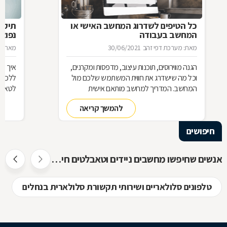
כל הטיפים לשדרוג המחשב האישי או
תיקו
המחשב בעבודה
נפוצו
מאת: מערכת דפי זהב
30/06/2021
מאת: מ
הגנה מווירוסים, תוכנות עיצוב, מדפסות ומקרנים,
איך שו
וכל מה שישדרג את חווית המשתמש שלכם מול
ללכת 
המחשב. המדריך למחשב מותאם אישית
לטאבל
להמשך קריאה
חיפושים
אנשים שחיפשו מחשבים ניידים וטאבלטים חיפשו גם
טלפונים סלולאריים ושירותי תקשורת סלולארית בנחלים