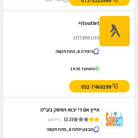
072-3215369
בחינם כדי שאוכל להמשיך לעבוד. אז הגעת
למקום ויצאו אליי והביאו לי אוזניות משומשות
באיכות גבוהה מאוד. אפילו לא רצה לקחת כסף.
itoutlet+
בנוסף גם הביאו לי הנחה לקנייה של אוזניות
אחרות בהזמנה מיוחדת. לסיכום.... חווית שירות,
היה ראשון לדרג
אדיבות ונתינה שאין כמותה.. תודה תודה תודה.
היצירה 6, פתח תקווה
פתוח
עד 19:30
052-7468199
אייץ אם די יבוא ושיווק בע"מ
(2.2)
1 דירוגים
מבצע יפתח 6, פתח תקווה