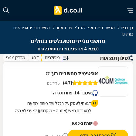
דף הבית
מחשבים ניידים וטאבלטים
פתח תקווה
מחשבים ניידים וטאבלטים
בנחלים
מחשבים ניידים וטאבלטים בנחלים
נמצאו 4 מחשבים ניידים וטאבלטים
סינון תוצאות
פופולריות
דירוג
מרחק ממני
אופטימייז מחשבים בע"מ
(4.7)
5 דירוגים
אימבר 14, פתח תקווה
הגעתי לעסק על בגלל שחיפשתי מתאם
למערכת ראש (אוזניה + מיקרופון) לצערי לא היה
להם במלאי. אבל השירות שקיבלתי לאין שיעור.
ייפתח ב-9:00
לאחר שיחה קצרה בוואצאפ הבחוא הבין שאני
במצוקה. אמרו לי להגיע למקום לקבל אוזניות
מספר מקשר