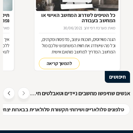
כל הטיפים לשדרוג המחשב האישי או
תיקו
המחשב בעבודה
נפוצו
מאת: מערכת דפי זהב
30/06/2021
מאת: מ
הגנה מווירוסים, תוכנות עיצוב, מדפסות ומקרנים,
איך שו
וכל מה שישדרג את חווית המשתמש שלכם מול
ללכת 
המחשב. המדריך למחשב מותאם אישית
לטאבל
להמשך קריאה
חיפושים
אנשים שחיפשו מחשבים ניידים וטאבלטים חיפשו גם
טלפונים סלולאריים ושירותי תקשורת סלולארית בבארות יצחק