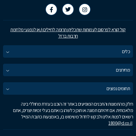
קול קורא לפרסום לעמותות שתכליתן תרומה לחיילים ו/או לנפגעי מלחמת
חרבות ברזל
כלים
מחירונים
תחומים נפוצים
חלק מהתמונות והתכנים המופיעים באתר זה הוכנו בעזרת מחוללי בינה
מלאכותית. אם זיהיתם תמונה או תוכן כלשהו בו אתם בעלי זכויות יוצרים, אתם
רשאים לפנות אלינו ולבקש לחדול משימוש בו, באמצעות כתובת המייל
1800@d.co.il