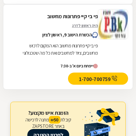
פי בי קיי פתרונות מחשוב
היה ראשון לדרג
הכשרת הישוב 9, ראשון לציון
פי בי קיי פתרונות מחשוב הוא המקום לרכוש
מחשבים, ציוד למחשבים ואת כל מה שטכנולוגי
באזור ראשון לציון. אנחנו מספקים ציוד היקפי למחשב
ייפתח ביום א' ב-7:30
על סוגיו,...
1-700-700759
הזמנת איש מקצוע?
קיבלת
מתנה לרכישה
50
₪
באתר ZAPSTORE
לפרטי ההטבה