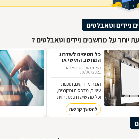
 ניידים וטאבלטים
ת יותר על מחשבים ניידים וטאבלטים ?
כל הטיפים לשדרוג
המחשב האישי או
המחשב בעבודה
מאת: מערכת דפי זהב
30/06/2021
הגנה מווירוסים, תוכנות
עיצוב, מדפסות ומקרנים,
וכל מה שישדרג את חווית
המשתמש שלכם מול
להמשך קריאה
המחשב. המדריך למחשב
מותאם אישית
ם