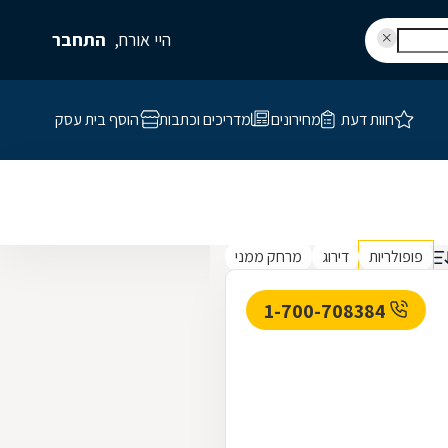
היי אורח,
התחבר
חוות דעת
מחירונים
מדריכים וכתבות
הוסף בית עסק
פופולריות
דירוג
מרחק ממני
1-700-708384