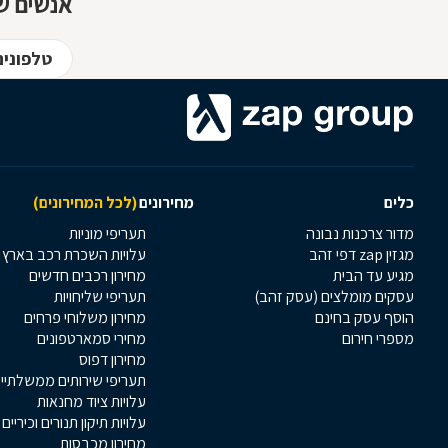
אנשים שח
טלפונים
כלים
מחירונים
(לכל המחירונים)
מדור צרכנות נבונה
תעריפי מוניות
מגזין zap דפי זהב
עלויות השכרת רכב בארץ
מגיע עד הבית
מחירון רכבים חדשים
עסקים מומלצים (עסק זהב)
תעריפי שליחויות
הוסף עסק בחינם
מחירון משלוחי פרחים
מספרי חירום
מחירי סמארטפונים
מחירון דפוס
תעריפי שירותים ממשלתיי
עלויות ציוד מחנאות
עלויות תיקון תנורים וכיריים
מחירון מכבסות