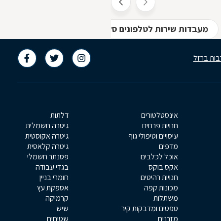
מעבדות שירות לטלפונים סלולריים וטאבלטים במשמר השב
בות ברזל
אינסטלטורים
דלתות
חנויות פרחים
גיטרה חשמלית
עיסויים וטיפולי גוף
גיטרה אקוסטית
מדפים
גיטרה קלאסית
אוכל לכלבים
פסנתר חשמלי
אקס בוקס
בגדי עבודה
חנויות רהיטים
חומרי בניין
מכונות קפה
אספקת עץ
משתלות
קרמיקה
טפטים ומדבקות קיר
שיש
מזרנים
שטיחים