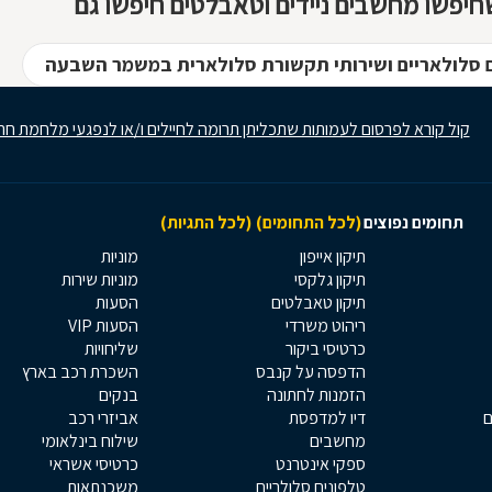
יפשו מחשבים ניידים וטאבלטים חיפשו גם
 סלולאריים ושירותי תקשורת סלולארית במשמר השבעה
קול קורא לפרסום לעמותות שתכליתן תרומה לחיילים ו/או לנפגעי מלחמת חר
תחומים נפוצים
(לכל התחומים)
(לכל התגיות)
תיקון אייפון
מוניות
תיקון גלקסי
מוניות שירות
תיקון טאבלטים
הסעות
ריהוט משרדי
הסעות VIP
כרטיסי ביקור
שליחויות
הדפסה על קנבס
השכרת רכב בארץ
הזמנות לחתונה
בנקים
ם
דיו למדפסת
אביזרי רכב
מחשבים
שילוח בינלאומי
ספקי אינטרנט
כרטיסי אשראי
טלפונים סלולריים
משכנתאות