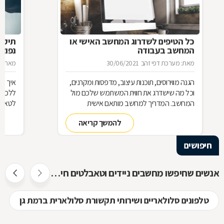
כל הטיפים לשדרוג המחשב האישי או
תיקו
המחשב בעבודה
נפוצו
מאת: מערכת דפי זהב
30/06/2021
מאת: מ
הגנה מווירוסים, תוכנות עיצוב, מדפסות ומקרנים,
איך שו
וכל מה שישדרג את חווית המשתמש שלכם מול
ללכת 
המחשב. המדריך למחשב מותאם אישית
לטאבל
להמשך קריאה
חיפושים
אנשים שחיפשו מחשבים ניידים וטאבלטים חיפשו גם
טלפונים סלולאריים ושירותי תקשורת סלולארית ברמת גן