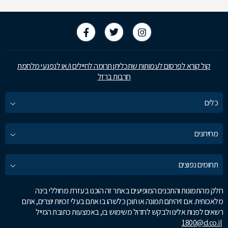
קול קורא לפרסום לעמותות שתכליתן תרומה לחיילים ו/או לנפגעי מלחמת
חרבות ברזל
כלים
מחירונים
תחומים נפוצים
חלק מהתמונות והתכנים המופיעים באתר זה הוכנו בעזרת מחוללי בינה
מלאכותית. אם זיהיתם תמונה או תוכן כלשהו בו אתם בעלי זכויות יוצרים, אתם
רשאים לפנות אלינו ולבקש לחדול משימוש בו, באמצעות כתובת המייל
1800@d.co.il