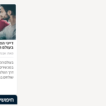
דייגי המ
בעולם ה
מאת: אבנר 
בעולם המו
במכשירים 
דרך הטלפו
שולחים בה
הולך וגוב
במציאת ראי
כדי לחשוף
חיפושי