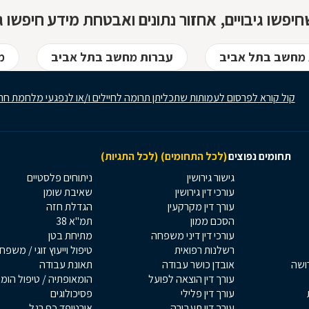
יפשו גיבויים, אחזור נתונים ואבטחת מידע חיפשו ג
 מחשב בתל אביב
עברות מחשב בתל אביב
מ
קול קורא לפרסום לעמותות שתכליתן תרומה לחיילים ו/או לנפגעי מלחמת חר
תחומים נפוצים
(לכל התחומים)
(לכל התגיות)
גישור גירושין
ניתוחים פלסטיים
עורכי דין גירושין
שאיבת שומן
עורך דין מקרקעין
הגדלת חזה
הסכם ממון
תמ"א 38
עורכי דין דיני משפחה
מתיחת בטן
רשלנות רפואית
טיפול וייעוץ זוגי / משפח
רושה
אובדן כושר עבודה
תאונת עבודה
עורך דין הוצאה לפועל
הומאופתיה / טיפול הומ
עורך דין פלילי
פסיכולוגים
עורך דין תעבורה
אורטופד כף רגל