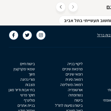
ם
חשוב תעשייתי בתל אביב
מהנדסים - אלקטרוניקה, ב
בות ברזל
ליקויי בנייה
ביטוח חיים
מרפאת שיניים
שמאי מקרקעין
רופאי שיניים
תיווך
רפואה סינית
מורי נהיגה
רפואה משלימה
מצבות
תי
אורטופדיה
בתי אבות ודיור מוגן
נטורופתיה
חוקר פרטי
אופתי
ביטוח
פוליגרף
ביטוח נסיעות לחו"ל
בניית אתרים
רואה חשבון
שחזור מידע