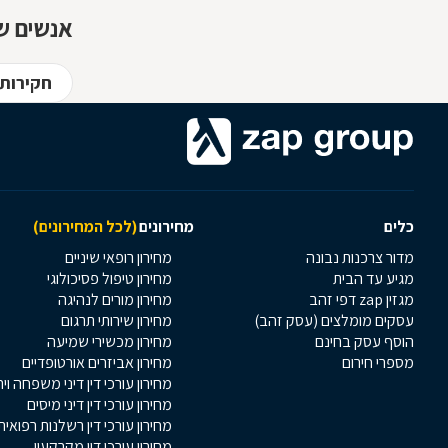
אנשים שח
חקירות
כלים
מחירונים
(לכל המחירונים)
מדור צרכנות נבונה
מחירון רופאי שיניים
מגיע עד הבית
מחירון טיפול פסיכולוגי
מגזין zap דפי זהב
מחירון מורים לנהיגה
עסקים מומלצים (עסק זהב)
מחירון שירותי תרגום
הוסף עסק בחינם
מחירון מכשירי שמיעה
מספרי חירום
מחירון אביזרים אורטופדיים
מחירון עורכי דין דיני משפחה וי
מחירון עורכי דין דיני מיסים
מחירון עורכי דין רשלנות רפואית
מחירון עורכי דין מקרקעין