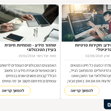
ידע: חקירות פרטיות
שחזור מידע - מומחיות חיונית
דיגיטלי
בעידן הטכנולוגי
שרון
02/06/2019
מאת: יובל ניסני
19/01/2014
דרני כמעט כל חיינו נמצאים
האמצעים הטכנולוגיים העומדים לרשותנו
הדיגיטליים: מהמחשב הנייד,
כיום מאפשרים אגירת מידע רב וחשוב
ן הסלולארי ועד התוכן שאנו
הכולל קבצים מסוגים שונים בנפחים
ודעות אס.אם.אס. באופן טבעי,
עצומים ובמינימום מקום. אך מה עושים
ר גם השימוש בחוקרים המתמחים
כאשר האמצעי הטכנולוגי שבו נשמר
להמשך קריאה
להמשך קריאה
ות דיגיטליות וב"שחזור חקירתי",
המידע קורס מסיבה כלשהי? כיצד ניתן
 פרטים מפלילים אודות חשודים
להציל את המידע שנשמר בו? לשם כך
דרושים מומחים של ממש.
ם