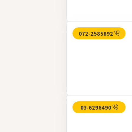
072-2585892
03-6296490