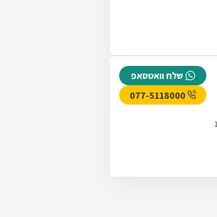
שלח וואטסאפ
077-5118000
שה ברח' קרליבך 15