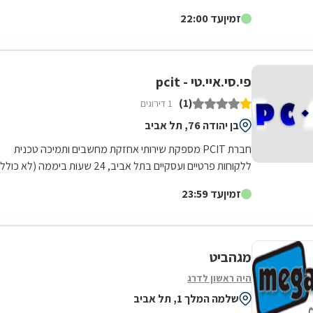
למחשב, אחזור נתונים, אבטחת מידע,...
זמין
עד 22:00
פי.סי.איי.טי - pcit
(1)
1 דירוגים
בן יהודה 76, תל אביב
חברת PCIT מספקת שירותי אחזקת מחשבים ותמיכה טכנית
ללקוחות פרטיים ועסקיים בתל אביב, 24 שעות ביממה (לא כולל
שבתות). החברה מספקת שירותי תמיכה...
זמין
עד 23:59
מגהביט
היה ראשון לדרג
שלמה המלך 1, תל אביב