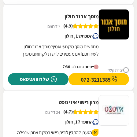
מוסך אבנר חולון
(4.9)
7 דירוגים
המכתש 1, חולון
מחפשים מוסך מקצועי ואמין? מוסך אבנר חולון
לשירותכם! אנו מעמידים לרשות לקוחותינו מערך
שירותי מוסך מקצועי, מקיף ורחב הנשען על שלושים
ייפתח ביום ו' ב-7:30
שנות...
יצירת קשר
שלח וואטסאפ
072-3211385
מכון רישוי איזי טסט
(4.7)
24 דירוגים
החופר 17, חולון
הגעתי להתקין לוחית רישוי במקום אחת שנפלה