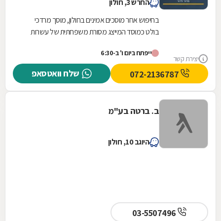
החרש 3, חולון
בחיפוש אחר מוסכים אמינים בחולון, מוסך מרדכי
בולט כמוסד המייצג מסורת משפחתית של עשרות
שנים. בניגוד למוסכים רבים בשוק, כאן הניסיון
ייפתח ביום ו' ב-6:30
והמקצועיות...
יצירת קשר
שלח וואטסאפ
072-2136787
ב. ברטה בע"מ
היוגב 10, חולון
03-5507496