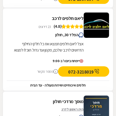
ליאם חלפים לרכב
(4.8)
23 דירוגים
הפלד 30, חולון
אצל ליאם חלפים תמצאו את כל חלקי החילוף
הדרושים לרכב שלכם, מקטן ועד גדול. תוכלו למצוא
אצלנו חלקי פח, פנלים לדשבורד, חלקי חשמל לרכב,
ייפתח ביום ו' ב-9:00
כבלים...
072-3218019
מספר מקשר
חלפים איכותיים ושירות מעולה - עד הבית
מוסך מרדכי חולון
היה ראשון לדרג