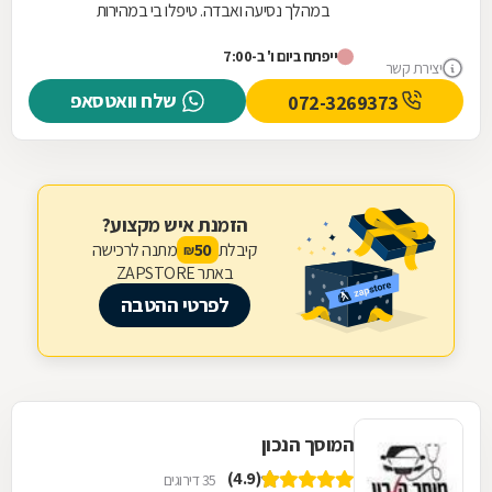
במהלך נסיעה ואבדה. טיפלו בי במהירות
ואדיבות, יצאתי משם תוך פחות מרבע שעה,
ייפתח ביום ו' ב-7:00
המקום מטופח ונקי.
יצירת קשר
שלח וואטסאפ
072-3269373
הזמנת איש מקצוע?
קיבלת
מתנה לרכישה
50
₪
באתר ZAPSTORE
לפרטי ההטבה
המוסך הנכון
(4.9)
35 דירוגים