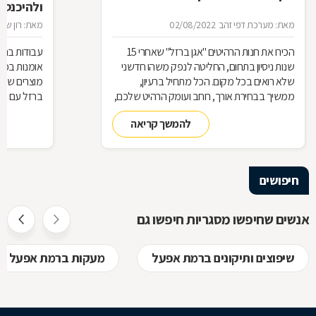
ולהיכנס 
מאת: מערכת דפי זהב
02/08/2022
מאת: רון שגב
הכירו את חנות הרהיטים ''אגן ברזל'' שאחרי 15
עבודות ברזל,
שנות ניסיון בתחום, החליטה לנפק משהו חדשני
אומנות בפנ
שלא רואים בכל מקום. הכל מתחיל ברעיון,
מוצרים שעשו
ממשיך בבחירת אורך, רוחב ועומק הרהיט שלכם,
ברזל עם חומ
ממשיך בייצור מקורי ממיטב חומרי הגלם ומסתיים
תחומים: ריהו
להמשך קריאה
ביצירת הפתרון המרשים והמעשי ביותר עבורכם
על אף היות
בעל יופי רב,
הגלם, על א
הלימודיות
חיפושים
אנשים שחיפשו מסגריות חיפשו גם
שיפוצים ותיקונים ברמת אפעל
מעקות ברמת אפעל