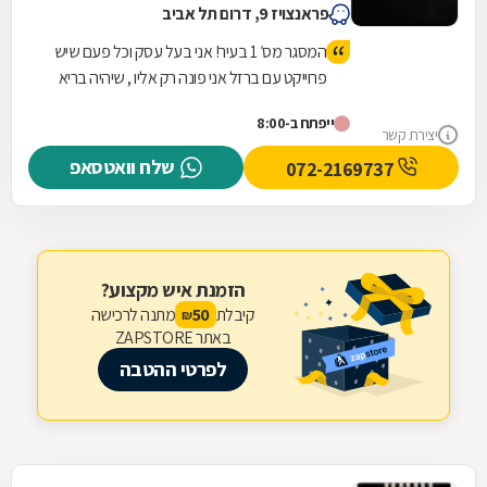
פראנצויז 9, דרום תל אביב
המסגר מס׳ 1 בעיר! אני בעל עסק וכל פעם שיש
פרוייקט עם ברזל אני פונה רק אליו , שיהיה בריא
יש לו ידיים טובות ועבודה מקצועית! עבודה
ייפתח ב-8:00
שלוקחת לאחרים הרבה זמן אצלו קיבלתי
יצירת קשר
במהירות והכל במחיר טוב ששווה לעבודה
שלח וואטסאפ
072-2169737
שנעשית תודה ובהצלחה חבר
הזמנת איש מקצוע?
קיבלת
מתנה לרכישה
50
₪
באתר ZAPSTORE
לפרטי ההטבה