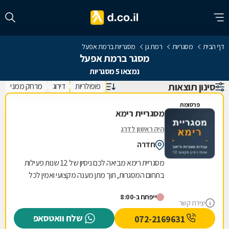
דף הבית
מסגריות
רמת גן
מסגריות ברמת אפעל
מסגר ברמת אפעל
נמצאו 5 מסגריות
סינון תוצאות
פופולריות
דירוג
מרחק ממני
פרסומת
מסגריית רימא
היה ראשון לדרג
חדרה
מסגריית רימא מביאה לכם ניסיון של 12 שנות פעילות
בתחום המסגרות, תוך מתן מענה מקצועי ואמין לכל
צורכי המתכת של לקוחותיה. הניסיון הרב שנצבר...
ייפתח ב-8:00
יצירת קשר
שלח וואטסאפ
072-2169631