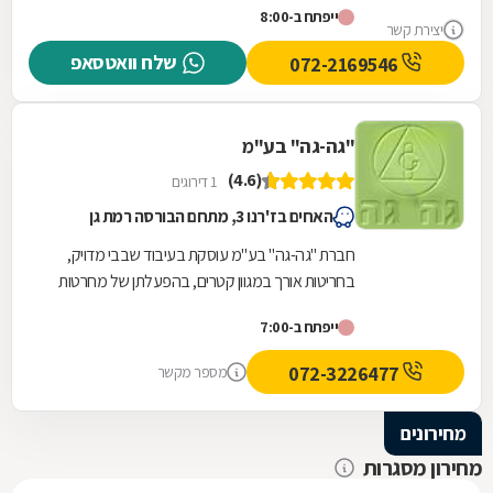
ייפתח ב-8:00
מתמחה...
יצירת קשר
שלח וואטסאפ
072-2169546
"גה-גה" בע"מ
(4.6)
1 דירוגים
האחים בז'רנו 3, מתחם הבורסה רמת גן
חברת "גה-גה" בע"מ עוסקת בעיבוד שבבי מדויק,
בחריטות אורך במגוון קטרים, בהפעלתן של מחרטות
שוויצריות ממוחשבות, בהשחזות מדויקות, בייצור
ייפתח ב-7:00
הברגות...
072-3226477
מספר מקשר
מחירונים
מחירון מסגרות