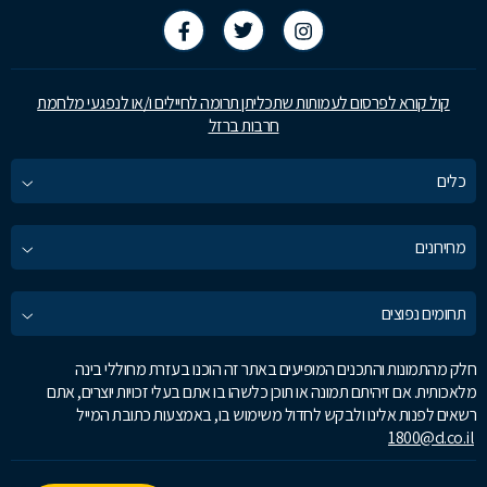
קול קורא לפרסום לעמותות שתכליתן תרומה לחיילים ו/או לנפגעי מלחמת
חרבות ברזל
כלים
מחירונים
תחומים נפוצים
חלק מהתמונות והתכנים המופיעים באתר זה הוכנו בעזרת מחוללי בינה
מלאכותית. אם זיהיתם תמונה או תוכן כלשהו בו אתם בעלי זכויות יוצרים, אתם
רשאים לפנות אלינו ולבקש לחדול משימוש בו, באמצעות כתובת המייל
1800@d.co.il