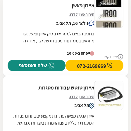
איירון פאשן
היה ראשון לדרג
זולצר 16, תל אביב
ברוכים הבאים למסגריית בוטיק איירון פאשן! אנו
מתגאים במסורתנו המכובדת של ייצור, אחזקה
ועיצובים מרהיבים ומדויקים. אנו מתמחים במעקות,
ייפתח ב-10:00
גדרות,...
יצירת קשר
שלח וואטסאפ
072-2169669
איירון טנטש עבודות מסגרות
היה ראשון לדרג
תל אביב
איירון טנטש מציעה פתרונות מקצועיים בתחום עבודות
המסגרות הכלליות, עם התמחות בייצור והתקנה של
מגוון רחב של מוצרי מתכת לבית ולעסק. העסק