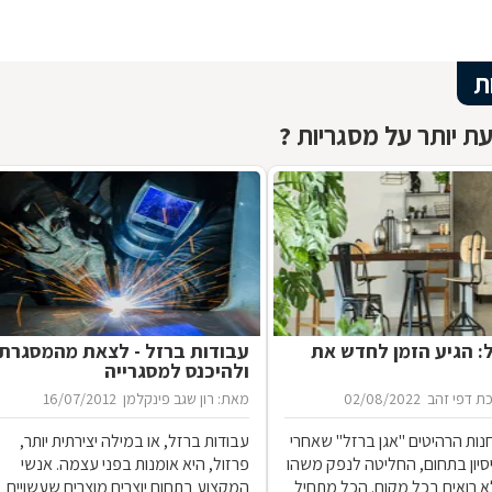
ת
ת יותר על מסגריות ?
ל: הגיע הזמן לחדש את
עבודות ברזל - לצאת מהמסגרת
ולהיכנס למסגרייה
ת דפי זהב
02/08/2022
מאת: רון שגב פינקלמן
16/07/2012
נות הרהיטים ''אגן ברזל'' שאחרי
עבודות ברזל, או במילה יצירתית יותר,
 ניסיון בתחום, החליטה לנפק משהו
פרזול, היא אומנות בפני עצמה. אנשי
 רואים בכל מקום. הכל מתחיל
המקצוע בתחום יוצרים מוצרים שעשויים