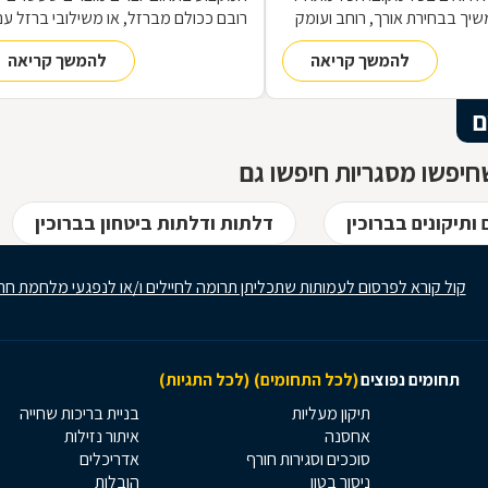
שיך בבחירת אורך, רוחב ועומק
רובם ככולם מברזל, או משילובי ברזל עם
ם, ממשיך בייצור מקורי ממיטב
חומרים אחרים, וזאת במגוון רחב של
להמשך קריאה
להמשך קריאה
 ומסתיים ביצירת הפתרון
תחומים: ריהוט, מוצרי נוי, סורגים, שערים
מעשי ביותר עבורכם
ועוד-ועוד. על אף היותו חומר גס ומחוספס
הברזל נחשב בעל יופי רב, ובעל יתרונות
ם
רבים. על מאפייני חומר הגלם, על אנשי
המקצוע בתחום ועל האפשרויות הלימודיו
יפשו מסגריות חיפשו גם
 ותיקונים בברוכין
דלתות ודלתות ביטחון בברוכין
קול קורא לפרסום לעמותות שתכליתן תרומה לחיילים ו/או לנפגעי מלחמת חר
תחומים נפוצים
(לכל התחומים)
(לכל התגיות)
תיקון מעליות
בניית בריכות שחייה
אחסנה
איתור נזילות
סוככים וסגירות חורף
אדריכלים
ניסור בטון
הובלות