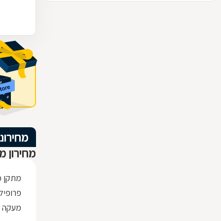
מחירוני
מחירון מ
מתקן כ
פרופיל ברזל x30
מעקה ז