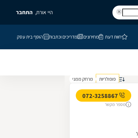
היי אורח,
התחבר
חוות דעת
מחירונים
מדריכים וכתבות
הוסף בית עסק
פופולריות
מרחק ממני
072-3258867
מספר מקשר
תל