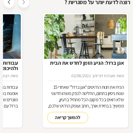
רוצה לדעת יותר על מסגריות ?
אגן ברזל: הגיע הזמן לחדש את הבית
עבודות ב
ולהיכנס 
מאת: מערכת דפי זהב
02/08/2022
מאת: רון שגב
הכירו את חנות הרהיטים ''אגן ברזל'' שאחרי 15
עבודות ברזל,
שנות ניסיון בתחום, החליטה לנפק משהו חדשני
אומנות בפנ
שלא רואים בכל מקום. הכל מתחיל ברעיון,
מוצרים שעשו
ממשיך בבחירת אורך, רוחב ועומק הרהיט שלכם,
ברזל עם חומ
ממשיך בייצור מקורי ממיטב חומרי הגלם ומסתיים
תחומים: ריהו
להמשך קריאה
ביצירת הפתרון המרשים והמעשי ביותר עבורכם
על אף היות
בעל יופי רב,
הגלם, על א