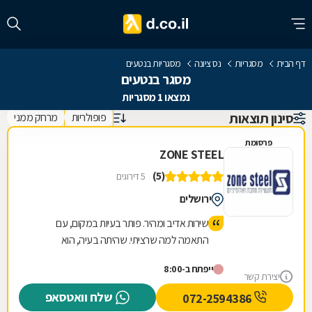
דף הבית
מסגריות
נס ציונה
מסגריות בנטעים
מסגר בנטעים
נמצאו 1 מסגריות
סינון תוצאות
פופולריות
מרחק ממני
פרסומת
ZONE STEEL
(5)
5 דירוגים
ירושלים
שירות אדיב ומהיר. פותר בעיות במקום, עם
התאמה למה שרציתי. שהיתה בעיה, הוא
התמודד, פירק, הזמין חדש קומפלט, והוציא אותי
ייפתח ב-8:00
מרוצה. תודה רבה על שירות מעולה.
יצירת קשר
שלח וואטסאפ
072-2594386