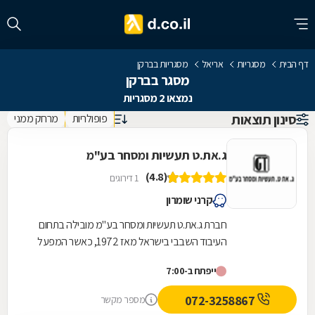
דף הבית
מסגריות
אריאל
מסגריות בברקן
מסגר בברקן
נמצאו 2 מסגריות
סינון תוצאות
פופולריות
מרחק ממני
ג.את.ט תעשיות ומסחר בע"מ
(4.8)
1 דירוגים
קרני שומרון
חברת ג.את.ט תעשיות ומסחר בע"מ מובילה בתחום
העיבוד השבבי בישראל מאז 1972, כאשר המפעל
המשפחתי נוסד בתל אביב על ידי מאיר טייטלבאום,
ייפתח ב-7:00
ניצול...
072-3258867
מספר מקשר