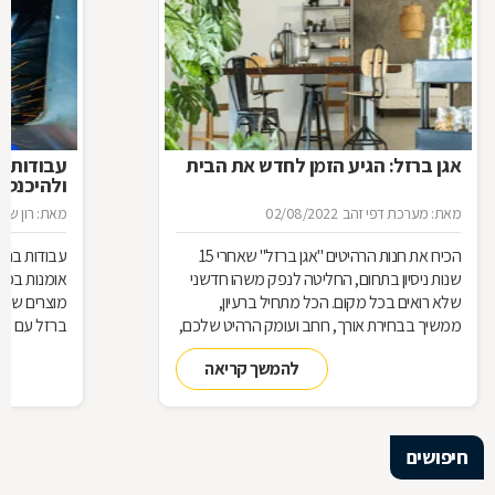
אגן ברזל: הגיע הזמן לחדש את הבית
עבודות ב
ולהיכנס 
מאת: מערכת דפי זהב
02/08/2022
מאת: רון שגב
הכירו את חנות הרהיטים ''אגן ברזל'' שאחרי 15
עבודות ברזל,
שנות ניסיון בתחום, החליטה לנפק משהו חדשני
אומנות בפנ
שלא רואים בכל מקום. הכל מתחיל ברעיון,
מוצרים שעשו
ממשיך בבחירת אורך, רוחב ועומק הרהיט שלכם,
ברזל עם חומ
ממשיך בייצור מקורי ממיטב חומרי הגלם ומסתיים
תחומים: ריהו
להמשך קריאה
ביצירת הפתרון המרשים והמעשי ביותר עבורכם
על אף היות
בעל יופי רב,
הגלם, על א
הלימודיות
חיפושים