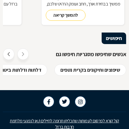
ממשיך בבחירת אורך, רוחב ועומק הרהיט שלכם,
ברזל עם חומ
ממשיך בייצור מקורי ממיטב חומרי הגלם ומסתיים
תחומים: ריהו
להמשך קריאה
ביצירת הפתרון המרשים והמעשי ביותר עבורכם
על אף היות
בעל יופי רב,
הגלם, על א
הלימודיות
חיפושים
אנשים שחיפשו מסגריות חיפשו גם
שיפוצים ותיקונים בקרית נטפים
דלתות ודלתות ביטחון
קול קורא לפרסום לעמותות שתכליתן תרומה לחיילים ו/או לנפגעי מלחמת
חרבות ברזל