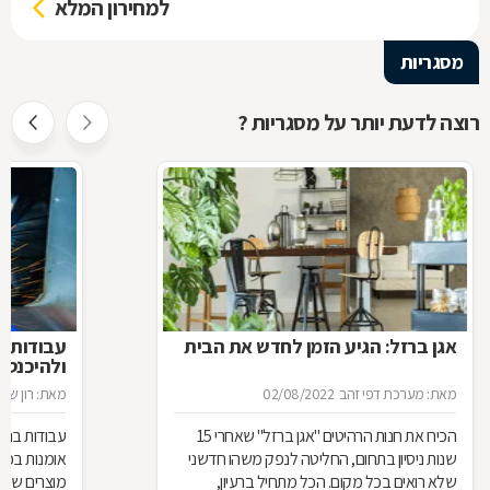
למחירון המלא
מסגריות
רוצה לדעת יותר על מסגריות ?
אגן ברזל: הגיע הזמן לחדש את הבית
עבודות ב
ולהיכנס 
מאת: מערכת דפי זהב
02/08/2022
מאת: רון שגב
הכירו את חנות הרהיטים ''אגן ברזל'' שאחרי 15
עבודות ברזל,
שנות ניסיון בתחום, החליטה לנפק משהו חדשני
אומנות בפנ
שלא רואים בכל מקום. הכל מתחיל ברעיון,
מוצרים שעשו