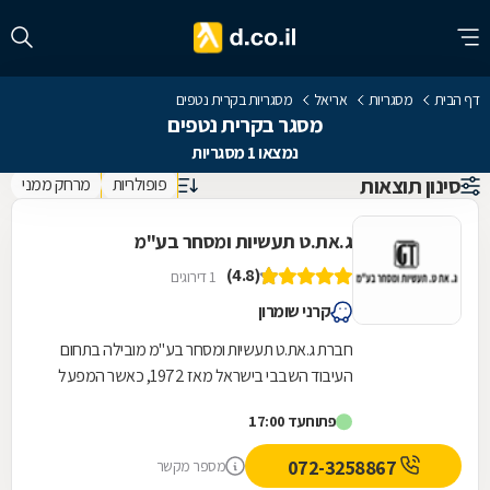
דף הבית
מסגריות
אריאל
מסגריות בקרית נטפים
מסגר בקרית נטפים
נמצאו 1 מסגריות
סינון תוצאות
פופולריות
מרחק ממני
ג.את.ט תעשיות ומסחר בע"מ
(4.8)
1 דירוגים
קרני שומרון
חברת ג.את.ט תעשיות ומסחר בע"מ מובילה בתחום
העיבוד השבבי בישראל מאז 1972, כאשר המפעל
המשפחתי נוסד בתל אביב על ידי מאיר טייטלבאום,
פתוח
עד 17:00
ניצול...
072-3258867
מספר מקשר