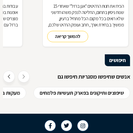
הכירו את חנות הרהיטים ''אגן ברזל'' שאחרי 15
עבודות ברזל,
שנות ניסיון בתחום, החליטה לנפק משהו חדשני
אומנות בפנ
שלא רואים בכל מקום. הכל מתחיל ברעיון,
מוצרים שעשו
ממשיך בבחירת אורך, רוחב ועומק הרהיט שלכם,
ברזל עם חומ
ממשיך בייצור מקורי ממיטב חומרי הגלם ומסתיים
תחומים: ריהו
להמשך קריאה
ביצירת הפתרון המרשים והמעשי ביותר עבורכם
על אף היות
בעל יופי רב,
הגלם, על א
הלימודיות
חיפושים
אנשים שחיפשו מסגריות חיפשו גם
שיפוצים ותיקונים בפארק תעשיות פלמחים
מעקות בפ