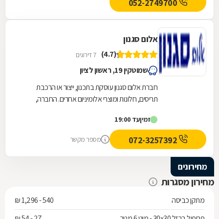
052-2749700
אלום סגנון
(4.7)
7 דירוגים
שמוטקין 19, ראשון לציון
חברת אלום סגנון עוסקת בתכנון, ייצור או הרכבת
תריסים, חלונות ומוצרי אלומיניום אחרים. החברה,
המספקת את שירותיה עבור לקוחות פרטיים, עסקיים...
זמין
עד 19:00
072-3257392
מספר מקשר
מחירונים
מחירון מסגרות
מתקן כביסה
540 - 1,296 ₪
פרופיל ברזל 30x30 - מוט 6 מטר
27 - 54 ₪