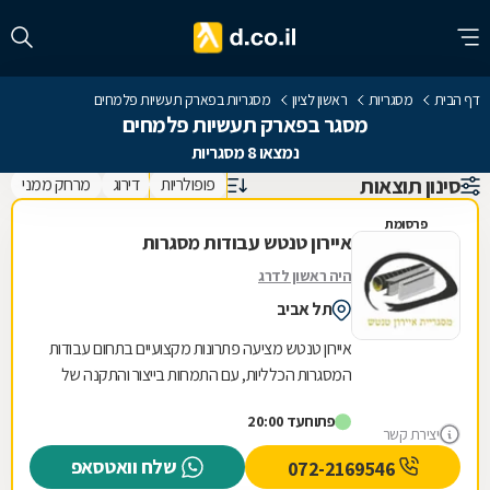
דף הבית
מסגריות
ראשון לציון
מסגריות בפארק תעשיות פלמחים
מסגר בפארק תעשיות פלמחים
נמצאו 8 מסגריות
סינון תוצאות
פופולריות
דירוג
מרחק ממני
פרסומת
איירון טנטש עבודות מסגרות
היה ראשון לדרג
תל אביב
איירון טנטש מציעה פתרונות מקצועיים בתחום עבודות
המסגרות הכלליות, עם התמחות בייצור והתקנה של
מגוון רחב של מוצרי מתכת לבית ולעסק. העסק
פתוח
עד 20:00
מתמחה...
יצירת קשר
שלח וואטסאפ
072-2169546