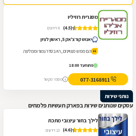
מסגרית רוזיליו
(4.5)
6 דירוגים
יאנוש קורצ'אק 5, ראשון לציון
הם ממש מצויינים , היו בסדר גמור וממליצה
פתוח
עד 18:00
077-3168911
מספר מקשר
נותני שירות
עסקים שנותנים שירות בפארק תעשיות פלמחים
לילך בחור עיצובי מתכת
(4.6)
13 דירוגים