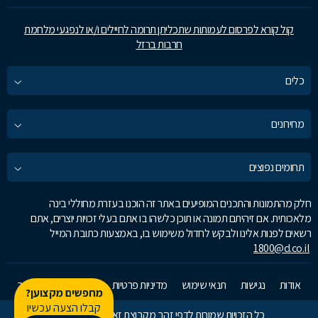
קול קורא לפרסום לעמותות שתכליתן תרומה לחיילים ו/או לנפגעי מלחמת
חרבות ברזל
כלים
מחירונים
תחומים נפוצים
חלק מהתמונות והתכנים המופיעים באתר זה הוכנו בעזרת מחוללי בינה
מלאכותית. אם זיהיתם תמונה או תוכן כלשהו בו אתם בעלי זכויות יוצרים, אתם
רשאים לפנות אלינו ולבקש לחדול משימוש בו, באמצעות כתובת המייל
1800@d.co.il
אודות
נגישות
תנאי שימוש
מדיניות פרטיות
זאפ גרופ
צרו קשר
מחפשים מקצוען?
קבלו הצעה עכשיו
כל הזכויות שמורות לדפי זהב מקבוצת זאפ גרופ © 2026