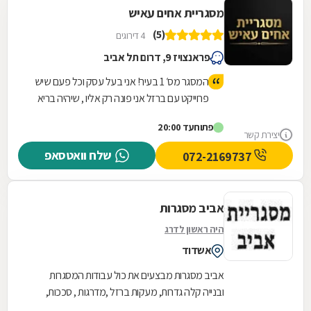
מסגריית אחים עאיש
(5)
4 דירוגים
פראנצויז 9, דרום תל אביב
המסגר מס׳ 1 בעיר! אני בעל עסק וכל פעם שיש
פרוייקט עם ברזל אני פונה רק אליו , שיהיה בריא
יש לו ידיים טובות ועבודה מקצועית! עבודה
פתוח
עד 20:00
שלוקחת לאחרים הרבה זמן אצלו קיבלתי
יצירת קשר
במהירות והכל במחיר טוב ששווה לעבודה
שלח וואטסאפ
072-2169737
שנעשית תודה ובהצלחה חבר
אביב מסגרות
היה ראשון לדרג
אשדוד
אביב מסגרות מבצעים את כול עבודות המסגרות
ובנייה קלה גדרות, מעקות ברזל ,מדרגות , סככות,
פרגולות, שערים, מחסנים, עבודות פאנל