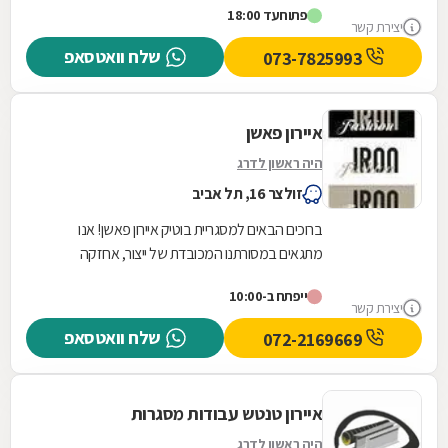
פתוח
עד 18:00
וקונסטרוקציה ,...
יצירת קשר
שלח וואטסאפ
073-7825993
איירון פאשן
היה ראשון לדרג
זולצר 16, תל אביב
ברוכים הבאים למסגריית בוטיק איירון פאשן! אנו
מתגאים במסורתנו המכובדת של ייצור, אחזקה
ועיצובים מרהיבים ומדויקים. אנו מתמחים במעקות,
ייפתח ב-10:00
גדרות,...
יצירת קשר
שלח וואטסאפ
072-2169669
איירון טנטש עבודות מסגרות
היה ראשון לדרג