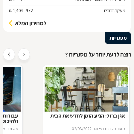
מעקה זכוכית
972 - 1,404 ₪
למחירון המלא
מסגריות
רוצה לדעת יותר על מסגריות ?
אגן ברזל: הגיע הזמן לחדש את הבית
עבודות ב
ולהיכנס 
מאת: מערכת דפי זהב
02/08/2022
מאת: רון שגב