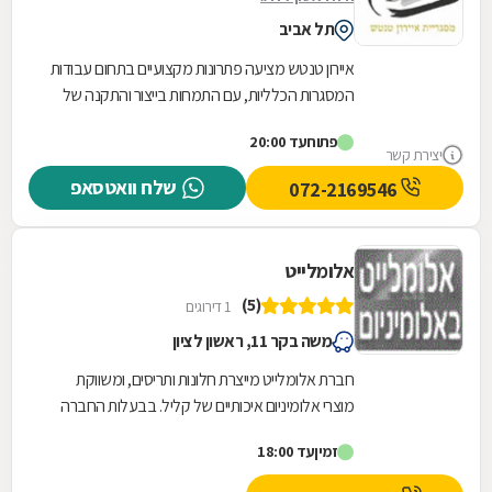
תל אביב
איירון טנטש מציעה פתרונות מקצועיים בתחום עבודות
המסגרות הכלליות, עם התמחות בייצור והתקנה של
מגוון רחב של מוצרי מתכת לבית ולעסק. העסק
פתוח
עד 20:00
מתמחה...
יצירת קשר
שלח וואטסאפ
072-2169546
אלומלייט
(5)
1 דירוגים
משה בקר 11, ראשון לציון
חברת אלומלייט מייצרת חלונות ותריסים, ומשווקת
מוצרי אלומיניום איכותיים של קליל. בבעלות החברה
אמצעי ייצור תריסים וחלונות מהמתקדמים ביותר....
זמין
עד 18:00