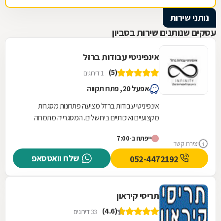
נותני שירות
עסקים שנותנים שירות בסביון
אינפיניטי עבודות ברזל
(5)
1 דירוגים
אפעל 20, פתח תקווה
אינפיניטי עבודות ברזל מציעה פתרונות מסגרות
מקצועיים ואיכותיים בירושלים. המסגרייה מתמחה
בתכנון, ייצור והתקנה של גדרות וסורגים המותאמים...
ייפתח ב-7:00
יצירת קשר
שלח וואטסאפ
052-4472192
תריסי קיראון
(4.6)
33 דירוגים