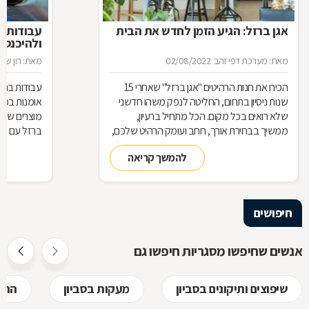
אגן ברזל: הגיע הזמן לחדש את הבית
עבודות ב
ולהיכנס 
מאת: מערכת דפי זהב
02/08/2022
מאת: רון שגב
הכירו את חנות הרהיטים ''אגן ברזל'' שאחרי 15
עבודות ברזל,
שנות ניסיון בתחום, החליטה לנפק משהו חדשני
אומנות בפנ
שלא רואים בכל מקום. הכל מתחיל ברעיון,
מוצרים שעשו
ממשיך בבחירת אורך, רוחב ועומק הרהיט שלכם,
ברזל עם חומ
ממשיך בייצור מקורי ממיטב חומרי הגלם ומסתיים
תחומים: ריהו
להמשך קריאה
ביצירת הפתרון המרשים והמעשי ביותר עבורכם
על אף היות
בעל יופי רב,
הגלם, על א
הלימודיות
חיפושים
אנשים שחיפשו מסגריות חיפשו גם
שיפוצים ותיקונים בסביון
מעקות בסביון
הרכב