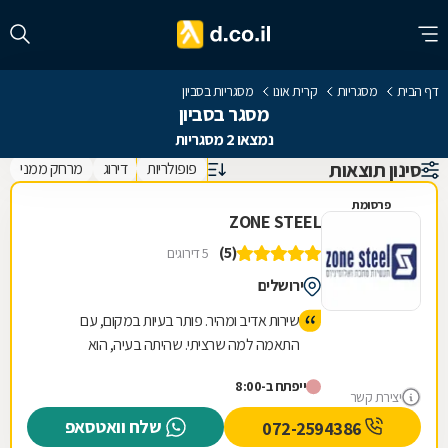
דף הבית
מסגריות
קרית אונו
מסגריות בסביון
מסגר בסביון
נמצאו 2 מסגריות
סינון תוצאות
פופולריות
דירוג
מרחק ממני
פרסומת
ZONE STEEL
(5)
5 דירוגים
ירושלים
שירות אדיב ומהיר. פותר בעיות במקום, עם
התאמה למה שרציתי. שהיתה בעיה, הוא
התמודד, פירק, הזמין חדש קומפלט, והוציא אותי
ייפתח ב-8:00
מרוצה. תודה רבה על שירות מעולה.
יצירת קשר
שלח וואטסאפ
072-2594386