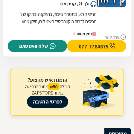
וולך 21, קרית אונו
תריסי קיראון מתמחה בייצור, בהתקנה ובתיקון של
תריסים לרבות תיקון תריסים חשמליים, תיקון מנועי
תריסים, החלפת רצועות גלילה ועוד. בית העסק עוסק...
זמין מ-8:00
יצירת קשר
שלח וואטסאפ
077-7784675
הזמנת איש מקצוע?
קיבלת
מתנה לרכישה
50
₪
באתר ZAPSTORE
לפרטי ההטבה
מחירונים