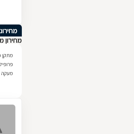
מחירוני
מחירון מ
מתקן כ
פרופיל ברזל x30
מעקה ז