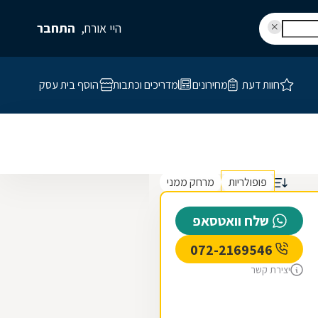
היי אורח,
התחבר
חוות דעת
מחירונים
מדריכים וכתבות
הוסף בית עסק
פופולריות
מרחק ממני
שלח וואטסאפ
072-2169546
יצירת קשר